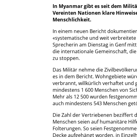
In Myanmar gibt es seit dem Milit
Vereinten Nationen klare Hinweis
Menschlichkeit.
In einem neuen Bericht dokumentie
«systematische und weit verbreitet
Sprecherin am Dienstag in Genf mit
die internationale Gemeinschaft, di
zu stoppen.
Das Militär nehme die Zivilbevölkeru
es in dem Bericht. Wohngebiete wü
verbrannt, willkürlich verhaftet und
mindestens 1 600 Menschen von Sic
Mehr als 12 500 wurden festgenom
auch mindestens 543 Menschen getötet
Die Zahl der Vertriebenen beziffert
Menschen seien auf humanitäre Hilf
Folterungen. So seien Festgenomme
Decke aufgehängt worden, in Einze