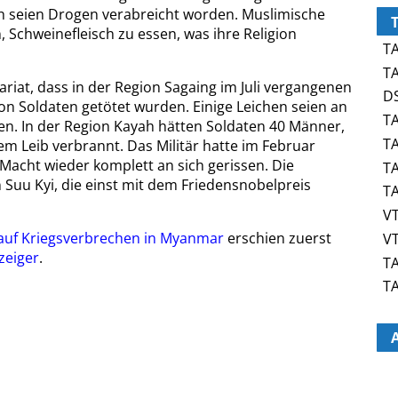
h seien Drogen verabreicht worden. Muslimische
Schweinefleisch zu essen, was ihre Religion
TA
TA
iat, dass in der Region Sagaing im Juli vergangenen
DS
on Soldaten getötet wurden. Einige Leichen seien an
TA
n. In der Region Kayah hätten Soldaten 40 Männer,
TA
em Leib verbrannt. Das Militär hatte im Februar
acht wieder komplett an sich gerissen. Die
TA
Suu Kyi, die einst mit dem Friedensnobelpreis
TA
VT
 auf Kriegsverbrechen in Myanmar
erschien zuerst
VT
zeiger
.
TA
TA