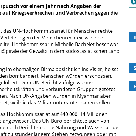
ärputsch vor einem Jahr nach Angaben der
e auf Kriegsverbrechen und Verbrechen gegen die
rt das UN-Hochkommissariat für Menschenrechte
e Verletzungen der Menschenrechte», wie eine
teilte. Hochkommissarin Michelle Bachelet beschwor
e «Spirale der Gewalt» in dem südostasiatischen Land
ng im ehemaligen Birma absichtlich ins Visier, heisst
rden bombardiert. Menschen würden erschossen,
 gefoltert. Dem UN-Bericht zufolge wurden
herheitskräften und verbündeten Gruppen getötet.
men. Nach UN-Angaben wurden in Myanmar aber
, weil sie das Militär unterstützt haben sollen.
 das Hochkommissariat auf 440 000. 14 Millionen
e angewiesen. Das UN-Büro berichtete auch von
ne nach Berichten ohne Nahrung und Wasser an der
lhaft zu stundenlangem Stehen gezwungen oder mit