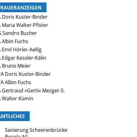
TRAUERANZEIGEN
 Doris Kuster-Binder
 Maria Walter-Pfister
 Sandro Bucher
 Albin Fuchs
 Emil Hörler-Aellig
 Edgar Kessler-Kälin
 Bruno Meier
A Doris Kuster-Binder
A Albin Fuchs
 Gertraud «Gerti» Mezger-S.
 Walter Kümin
AMTLICHES
Sanierung Scheerenbrücke
Bucola AG