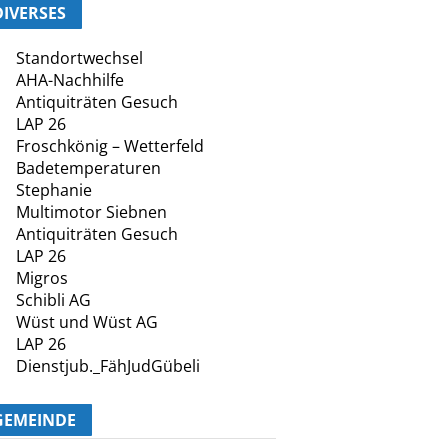
DIVERSES
Standortwechsel
AHA-Nachhilfe
Antiquiträten Gesuch
LAP 26
Froschkönig – Wetterfeld
Badetemperaturen
Stephanie
Multimotor Siebnen
Antiquiträten Gesuch
LAP 26
Migros
Schibli AG
Wüst und Wüst AG
LAP 26
Dienstjub._FähJudGübeli
GEMEINDE