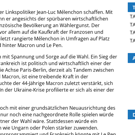
r Linkspolitiker Jean-Luc Mélenchon schaffen. Mit
TA
n er angesichts der spürbaren wirtschaftlichen
TA
ranzösische Bevölkerung an Wählergunst. Der
or allem auf die Kaufkraft der Franzosen und
TA
letzt rangierte Mélenchon in Umfragen auf Platz
TA
nd hinter Macron und Le Pen.
n mit Spannung und Sorge auf die Wahl. Ein Sieg der
ankreich ist politisch und wirtschaftlich einer der
ie Achse Paris-Berlin, derzeit als Tandem zwischen
Macron, ist eine treibende Kraft in der
chte der 44-Jährige Macron zuletzt verstärkt, sich
n der Ukraine-Krise profilierte er sich als einer der
doch mit einer grundsätzlichen Neuausrichtung des
 nur noch eine nachgeordnete Rolle spielen würde
tner der Wahl wäre. Stattdessen würde ein
rn wie Ungarn oder Polen stärker zuwenden.
vorprogrammiert und Frankreich könnte mit Le Pen