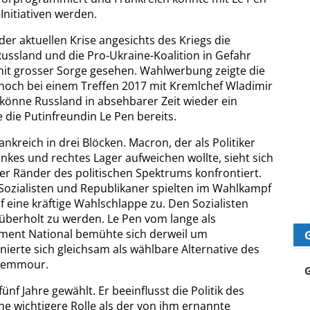
nitiativen werden.
der aktuellen Krise angesichts des Kriegs die
ussland und die Pro-Ukraine-Koalition in Gefahr
mit grosser Sorge gesehen. Wahlwerbung zeigte die
 noch bei einem Treffen 2017 mit Kremlchef Wladimir
könne Russland in absehbarer Zeit wieder ein
 die Putinfreundin Le Pen bereits.
ankreich in drei Blöcken. Macron, der als Politiker
linkes und rechtes Lager aufweichen wollte, sieht sich
er Ränder des politischen Spektrums konfrontiert.
r Sozialisten und Republikaner spielten im Wahlkampf
uf eine kräftige Wahlschlappe zu. Den Sozialisten
berholt zu werden. Le Pen vom lange als
ment National bemühte sich derweil um
ierte sich gleichsam als wählbare Alternative des
 Zemmour.
ünf Jahre gewählt. Er beeinflusst die Politik des
ne wichtigere Rolle als der von ihm ernannte