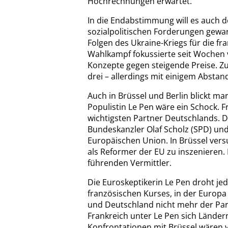
Hochrechnungen erwartet.
In die Endabstimmung will es auch de
sozialpolitischen Forderungen gewan
Folgen des Ukraine-Kriegs für die f
Wahlkampf fokussierte seit Wochen v
Konzepte gegen steigende Preise. Zu
drei – allerdings mit einigem Absta
Auch in Brüssel und Berlin blickt ma
Populistin Le Pen wäre ein Schock. Fr
wichtigsten Partner Deutschlands. D
Bundeskanzler Olaf Scholz (SPD) und 
Europäischen Union. In Brüssel versu
als Reformer der EU zu inszenieren. I
führenden Vermittler.
Die Euroskeptikerin Le Pen droht je
französischen Kurses, in der Europa
und Deutschland nicht mehr der Par
Frankreich unter Le Pen sich Lände
Konfrontationen mit Brüssel wären 