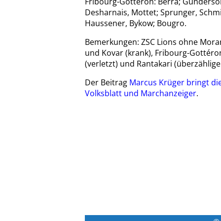
Fribourg-Gottéron: Berra; Gunderson,
Desharnais, Mottet; Sprunger, Schmi
Haussener, Bykow; Bougro.
Bemerkungen: ZSC Lions ohne Morant 
und Kovar (krank), Fribourg-Gottéro
(verletzt) und Rantakari (überzählige
Der Beitrag
Marcus Krüger bringt die
Volksblatt und Marchanzeiger
.