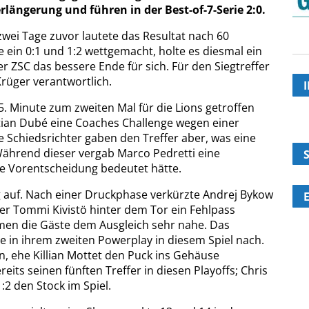
längerung und führen in der Best-of-7-Serie 2:0.
 zwei Tage zuvor lautete das Resultat nach 60
 ein 0:1 und 1:2 wettgemacht, holte es diesmal ein
er ZSC das bessere Ende für sich. Für den Siegtreffer
Krüger verantwortlich.
5. Minute zum zweiten Mal für die Lions getroffen
stian Dubé eine Coaches Challenge wegen einer
 Schiedsrichter gaben den Treffer aber, was eine
 Während dieser vergab Marco Pedretti eine
ie Vorentscheidung bedeutet hätte.
 auf. Nach einer Druckphase verkürzte Andrej Bykow
iger Tommi Kivistö hinter dem Tor ein Fehlpass
amen die Gäste dem Ausgleich sehr nahe. Das
te in ihrem zweiten Powerplay in diesem Spiel nach.
, ehe Killian Mottet den Puck ins Gehäuse
eits seinen fünften Treffer in diesen Playoffs; Chris
2 den Stock im Spiel.