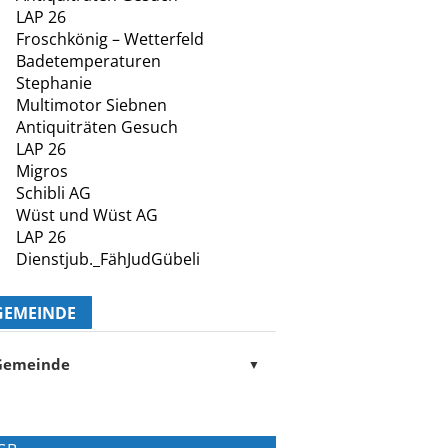
LAP 26
Froschkönig – Wetterfeld
Badetemperaturen
Stephanie
Multimotor Siebnen
Antiquiträten Gesuch
LAP 26
Migros
Schibli AG
Wüst und Wüst AG
LAP 26
Dienstjub._FähJudGübeli
GEMEINDE
Gemeinde
▼