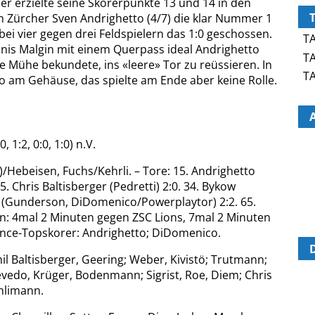
r erzielte seine Skorerpunkte 13 und 14 in den
m Zürcher Sven Andrighetto (4/7) die klar Nummer 1
e bei vier gegen drei Feldspielern das 1:0 geschossen.
TA
Denis Malgin mit einem Querpass ideal Andrighetto
TA
e Mühe bekundete, ins «leere» Tor zu reüssieren. In
TA
to am Gehäuse, das spielte am Ende aber keine Rolle.
 1:2, 0:0, 1:0) n.V.
/Hebeisen, Fuchs/Kehrli. – Tore: 15. Andrighetto
. Chris Baltisberger (Pedretti) 2:0. 34. Bykow
t (Gunderson, DiDomenico/Powerplaytor) 2:2. 65.
fen: 4mal 2 Minuten gegen ZSC Lions, 7mal 2 Minuten
ance-Topskorer: Andrighetto; DiDomenico.
il Baltisberger, Geering; Weber, Kivistö; Trutmann;
evedo, Krüger, Bodenmann; Sigrist, Roe, Diem; Chris
chlimann.