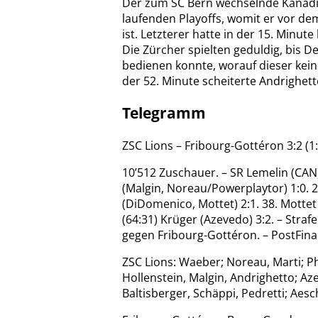
Der zum SC Bern wechselnde Kanadie
laufenden Playoffs, womit er vor de
ist. Letzterer hatte in der 15. Minut
Die Zürcher spielten geduldig, bis 
bedienen konnte, worauf dieser kein
der 52. Minute scheiterte Andrighet
Telegramm
ZSC Lions – Fribourg-Gottéron 3:2 (1:0,
10’512 Zuschauer. – SR Lemelin (CAN)
(Malgin, Noreau/Powerplaytor) 1:0. 25
(DiDomenico, Mottet) 2:1. 38. Motte
(64:31) Krüger (Azevedo) 3:2. – Stra
gegen Fribourg-Gottéron. – PostFin
ZSC Lions: Waeber; Noreau, Marti; Ph
Hollenstein, Malgin, Andrighetto; Az
Baltisberger, Schäppi, Pedretti; Aes