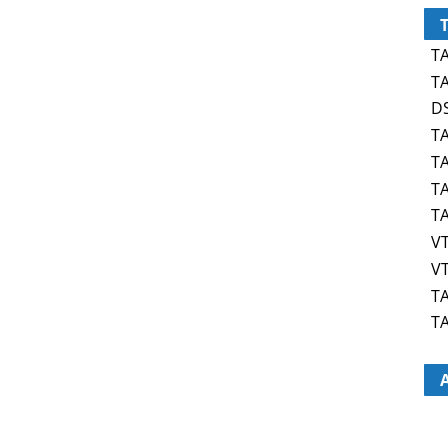
TA
TA
DS
TA
TA
TA
TA
VT
VT
TA
TA