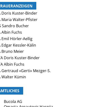
TRAUERANZEIGEN
 Doris Kuster-Binder
 Maria Walter-Pfister
 Sandro Bucher
 Albin Fuchs
 Emil Hörler-Aellig
 Edgar Kessler-Kälin
 Bruno Meier
A Doris Kuster-Binder
A Albin Fuchs
 Gertraud «Gerti» Mezger-S.
 Walter Kümin
AMTLICHES
Bucola AG
Omasta-Arnautovic Hasnija