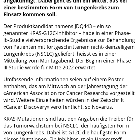
angekündigt. Dabei geht es um ein Mittel, das bei
einer bestimmten Form von Lungenkrebs zum
Einsatz kommen soll.
Der Produktkandidat namens JDQ443 – ein so
genannter KRAS-G12C-Inhibitor – habe in einer Phase-
Ib-Studie vielversprechende Ergebnisse zur Behandlung
von Patienten mit fortgeschrittenem nicht-kleinzelligem
Lungenkrebs (NSCLC) geliefert, heisst es in einer
Mitteilung vom Montagabend. Der Beginn einer Phase-
III-Studie werde für Mitte 2022 erwartet.
Umfassende Informationen seien auf einem Poster
enthalten, das am Mittwoch an der Jahrestagung der
«American Association for Cancer Research» vorgestellt
wird. Weitere Einzelheiten würden in der Zeitschrift
«Cancer Discovery» veröffentlicht, so Novartis.
KRAS-Mutationen sind laut den Angaben die Treiber für
das Tumorwachstum bei NSCLC, der häufigsten Form
von Lungenkrebs. Dabei ist G12C die häufigste Form
dieser Mutationen. Ein Inhibitor ist ein Hemmstoff.