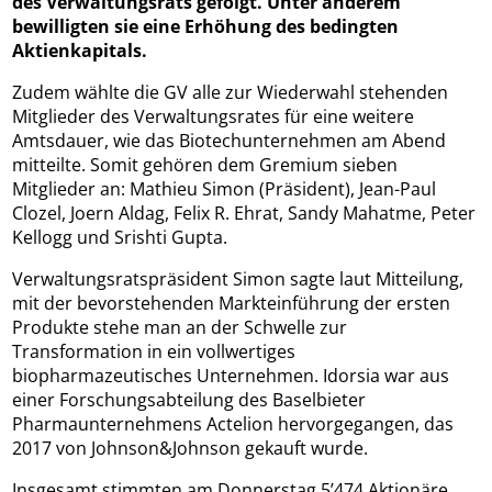
des Verwaltungsrats gefolgt. Unter anderem
bewilligten sie eine Erhöhung des bedingten
Aktienkapitals.
Zudem wählte die GV alle zur Wiederwahl stehenden
Mitglieder des Verwaltungsrates für eine weitere
Amtsdauer, wie das Biotechunternehmen am Abend
mitteilte. Somit gehören dem Gremium sieben
Mitglieder an: Mathieu Simon (Präsident), Jean-Paul
Clozel, Joern Aldag, Felix R. Ehrat, Sandy Mahatme, Peter
Kellogg und Srishti Gupta.
Verwaltungsratspräsident Simon sagte laut Mitteilung,
mit der bevorstehenden Markteinführung der ersten
Produkte stehe man an der Schwelle zur
Transformation in ein vollwertiges
biopharmazeutisches Unternehmen. Idorsia war aus
einer Forschungsabteilung des Baselbieter
Pharmaunternehmens Actelion hervorgegangen, das
2017 von Johnson&Johnson gekauft wurde.
Insgesamt stimmten am Donnerstag 5’474 Aktionäre