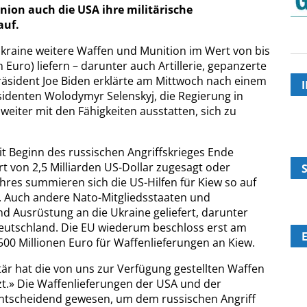
ion auch die USA ihre militärische
auf.
Ukraine weitere Waffen und Munition im Wert von bis
n Euro) liefern – darunter auch Artillerie, gepanzerte
sident Joe Biden erklärte am Mittwoch nach einem
identen Wolodymyr Selenskyj, die Regierung in
eiter mit den Fähigkeiten ausstatten, sich zu
it Beginn des russischen Angriffskrieges Ende
t von 2,5 Milliarden US-Dollar zugesagt oder
ahres summieren sich die US-Hilfen für Kiew so auf
r. Auch andere Nato-Mitgliedsstaaten und
 Ausrüstung an die Ukraine geliefert, darunter
eutschland. Die EU wiederum beschloss erst am
500 Millionen Euro für Waffenlieferungen an Kiew.
itär hat die von uns zur Verfügung gestellten Waffen
t.» Die Waffenlieferungen der USA und der
entscheidend gewesen, um dem russischen Angriff