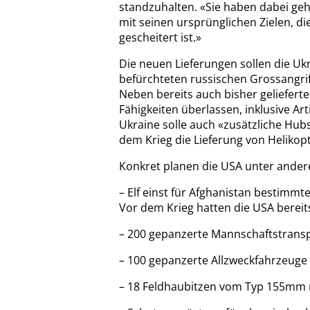
standzuhalten. «Sie haben dabei geho
mit seinen ursprünglichen Zielen, di
gescheitert ist.»
Die neuen Lieferungen sollen die U
befürchteten russischen Grossangrif
Neben bereits auch bisher geliefert
Fähigkeiten überlassen, inklusive A
Ukraine solle auch «zusätzliche Hu
dem Krieg die Lieferung von Helikopt
Konkret planen die USA unter ander
– Elf einst für Afghanistan bestimm
Vor dem Krieg hatten die USA bereit
– 200 gepanzerte Mannschaftstrans
– 100 gepanzerte Allzweckfahrzeug
– 18 Feldhaubitzen vom Typ 155mm m