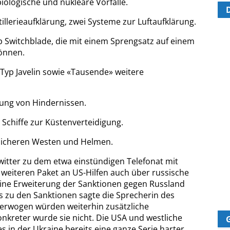
iologische und nukleare Vorfälle.
illerieaufklärung, zwei Systeme zur Luftaufklärung.
Switchblade, die mit einem Sprengsatz auf einem
önnen.
yp Javelin sowie «Tausende» weitere
ung von Hindernissen.
Schiffe zur Küstenverteidigung.
sicheren Westen und Helmen.
witter zu dem etwa einstündigen Telefonat mit
weiteren Paket an US-Hilfen auch über russische
ine Erweiterung der Sanktionen gegen Russland
ls zu den Sanktionen sagte die Sprecherin des
, erwogen würden weiterhin zusätzliche
reter wurde sie nicht. Die USA und westliche
s in der Ukraine bereits eine ganze Serie harter