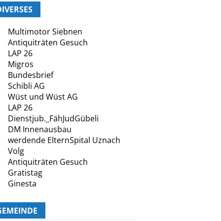
DIVERSES
Multimotor Siebnen
Antiquiträten Gesuch
LAP 26
Migros
Bundesbrief
Schibli AG
Wüst und Wüst AG
LAP 26
Dienstjub._FähJudGübeli
DM Innenausbau
werdende ElternSpital Uznach
Volg
Antiquiträten Gesuch
Gratistag
Ginesta
GEMEINDE