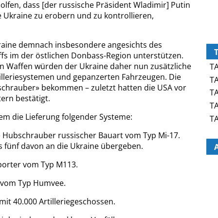
lfen, dass [der russische Präsident Wladimir] Putin
e Ukraine zu erobern und zu kontrollieren,
kraine demnach insbesondere angesichts des
fs im der östlichen Donbass-Region unterstützen.
en Waffen würden der Ukraine daher nun zusätzliche
TA
rtilleriesystemen und gepanzerten Fahrzeugen. Die
TA
bschrauber» bekommen – zuletzt hatten die USA vor
TA
ern bestätigt.
TA
em die Lieferung folgender Systeme:
TA
te Hubschrauber russischer Bauart vom Typ Mi-17.
s fünf davon an die Ukraine übergeben.
porter vom Typ M113.
e vom Typ Humvee.
it 40.000 Artilleriegeschossen.