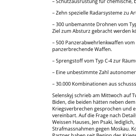
– Schutzausrüstung für chemische, b
– Zehn spezielle Radarsysteme zu Art
– 300 unbemannte Drohnen vom Typ 
Ziel zum Absturz gebracht werden k
– 500 Panzerabwehrlenkwaffen vom T
panzerbrechende Waffen.
– Sprengstoff vom Typ C-4 zur Räum
– Eine unbestimmte Zahl autonomer 
– 30.000 Kombinationen aus schuss
Selenskyj schrieb am Mittwoch auf T
Biden, die beiden hätten neben dem 
Kriegsverbrechen gesprochen und e
vereinbart. Auf die Frage nach Detai
Weissen Hauses, Jen Psaki, lediglich
Strafmassnahmen gegen Moskau. Konk
Partner haben seit Beginn des Kriege