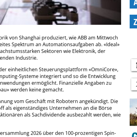
brik von Shanghai produziert, wie ABB am Mittwoch
reites Spektrum an Automationsaufgaben ab. «Ideal»
 wachstumsstarken Sektoren wie Elektronik, der
enden Industrie.
 der einheitlichen Steuerungsplattform «OmniCore»,
omputing-Systeme integriert und so die Entwicklung
wendungen ermöglicht. Finanzielle Angaben zu
bau» werden keine gemacht.
ennung vom Geschäft mit Robotern angekündigt. Die
-off als eigenständiges Unternehmen an die Börse
Aktionären als Sachdividende ausbezahlt werden, wie
lversammlung 2026 über den 100-prozentigen Spin-