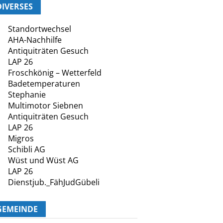
DIVERSES
Standortwechsel
AHA-Nachhilfe
Antiquiträten Gesuch
LAP 26
Froschkönig – Wetterfeld
Badetemperaturen
Stephanie
Multimotor Siebnen
Antiquiträten Gesuch
LAP 26
Migros
Schibli AG
Wüst und Wüst AG
LAP 26
Dienstjub._FähJudGübeli
GEMEINDE