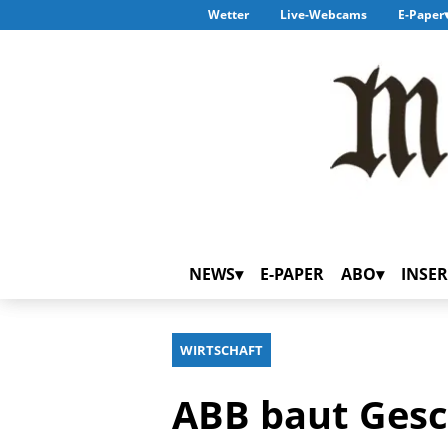
Wetter
Live-Webcams
E-Paper
NEWS
E-PAPER
ABO
INSER
WIRTSCHAFT
ABB baut Gesc