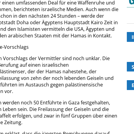
er einen umfassenden Deal für eine Waffenruhe und
hmen, berichteten israelische Medien. Auch wenn die
chon in den nächsten 24 Stunden – werde der
tstadt Doha oder Ägyptens Hauptstadt Kairo Zeit in
nd den Islamisten vermitteln die USA, Ägypten und
eiden arabischen Staaten mit der Hamas in Kontakt.
he-Vorschlags
Vorschlags der Vermittler sind noch unklar. Die
erufung auf einen israelischen
ästinenser, der der Hamas nahestehe, der
reilassung von zehn der noch lebenden Geiseln und
tführten im Austausch gegen palästinensische
n vor.
n werden noch 50 Entführte in Gaza festgehalten,
Leben sein. Die Freilassung der Geiseln und die
affelt erfolgen, und zwar in fünf Gruppen über einen
e Zeitung.
em erklärt, dass die jüngsten Bemühungen darauf