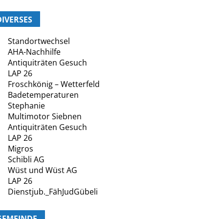
DIVERSES
Standortwechsel
AHA-Nachhilfe
Antiquiträten Gesuch
LAP 26
Froschkönig – Wetterfeld
Badetemperaturen
Stephanie
Multimotor Siebnen
Antiquiträten Gesuch
LAP 26
Migros
Schibli AG
Wüst und Wüst AG
LAP 26
Dienstjub._FähJudGübeli
GEMEINDE