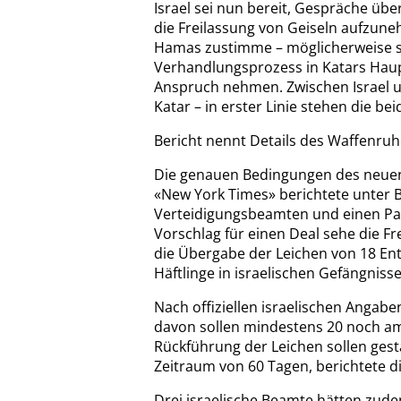
Israel sei nun bereit, Gespräche üb
die Freilassung von Geiseln aufzune
Hamas zustimme – möglicherweise s
Verhandlungsprozess in Katars Haup
Anspruch nehmen. Zwischen Israel u
Katar – in erster Linie stehen die b
Bericht nennt Details des Waffenru
Die genauen Bedingungen des neuen 
«New York Times» berichtete unter B
Verteidigungsbeamten und einen Pal
Vorschlag für einen Deal sehe die F
die Übergabe der Leichen von 18 En
Häftlinge in israelischen Gefängnisse
Nach offiziellen israelischen Angabe
davon sollen mindestens 20 noch am 
Rückführung der Leichen sollen gest
Zeitraum von 60 Tagen, berichtete di
Drei israelische Beamte hätten zud