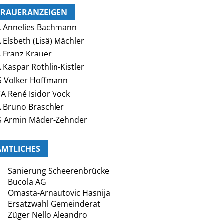
TRAUERANZEIGEN
 Annelies Bachmann
 Elsbeth (Lisä) Mächler
 Franz Krauer
 Kaspar Rothlin-Kistler
 Volker Hoffmann
A René Isidor Vock
 Bruno Braschler
S Armin Mäder-Zehnder
AMTLICHES
Sanierung Scheerenbrücke
Bucola AG
Omasta-Arnautovic Hasnija
Ersatzwahl Gemeinderat
Züger Nello Aleandro