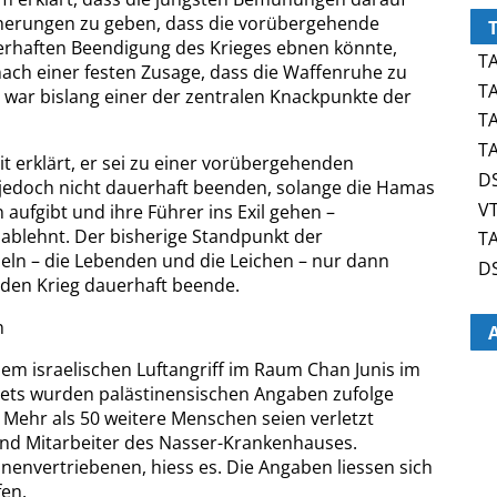
cherungen zu geben, dass die vorübergehende
erhaften Beendigung des Krieges ebnen könnte,
TA
ach einer festen Zusage, dass die Waffenruhe zu
TA
 war bislang einer der zentralen Knackpunkte der
TA
TA
t erklärt, er sei zu einer vorübergehenden
DS
 jedoch nicht dauerhaft beenden, solange die Hamas
VT
 aufgibt und ihre Führer ins Exil gehen –
ablehnt. Der bisherige Standpunkt der
TA
iseln – die Lebenden und die Leichen – nur dann
D
den Krieg dauerhaft beende.
n
inem israelischen Luftangriff im Raum Chan Junis im
ets wurden palästinensischen Angaben zufolge
Mehr als 50 weitere Menschen seien verletzt
nd Mitarbeiter des Nasser-Krankenhauses.
nnenvertriebenen, hiess es. Die Angaben liessen sich
en.