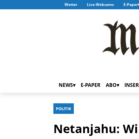
Wetter
Live-Webcams
E-Paper
NEWS
E-PAPER
ABO
INSER
POLITIK
Netanjahu: Wi