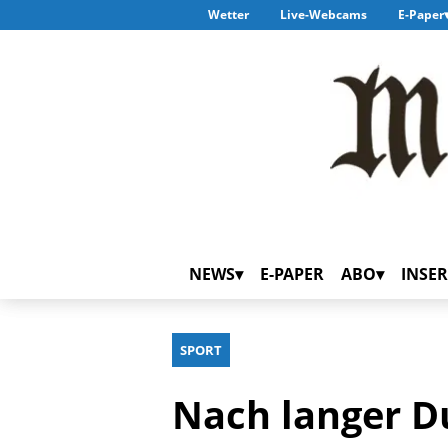
Wetter
Live-Webcams
E-Paper
NEWS
E-PAPER
ABO
INSER
SPORT
Nach langer Du