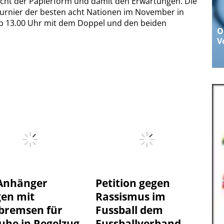
icht der Papierform und damit den Erwartungen. Die
lturnier der besten acht Nationen im November in
g ab 13.00 Uhr mit dem Doppel und den beiden
O
V
Anhänger
Petition gegen
gen mit
Rassismus im
bremsen für
Fussball dem
uhe in Regelzug
Fussballverband