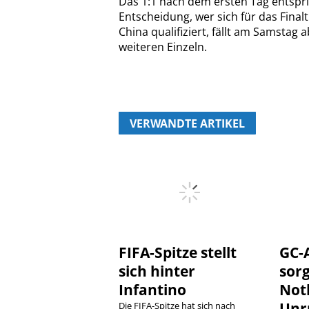
Das 1:1 nach dem ersten Tag entspr
Entscheidung, wer sich für das Fina
China qualifiziert, fällt am Samsta
weiteren Einzeln.
VERWANDTE ARTIKEL
FIFA-Spitze stellt
GC-
sich hinter
sor
Infantino
Not
Unr
Die FIFA-Spitze hat sich nach