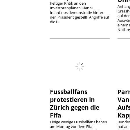
heftiger Kritik an den
Anhäng
Investorenplänen Gianni
Grassh
Infantinos demonstrativ hinter
auf der
den Präsident gestellt. Angriffe auf
Auswär
die I...
einem 
Notbre
Fussballfans
Parm
protestieren in
Van
Zürich gegen die
Auf
Fifa
Kap
Einige wenige Fussballfans haben
Bundes
am Montag vor dem Fifa-
hat an 