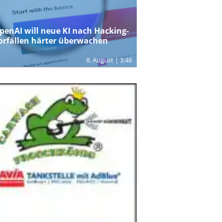
penAI will neue KI nach Hacking-
orfällen härter überwachen
8. August | 3:48