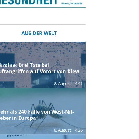
AUS DER WELT
kraine: Drei Tote bei
uftangriffen auf Vorort von Kiew
8. August | 4:41
ehr als 240 Fälle von West-Nil-
ieber in Europa
8. August | 4:26