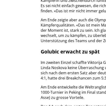
Kämpferin und zwischendurch fühlte
Es sei nicht einfach gewesen, die ri
finden. «Das ist mir nicht immer gel
Am Ende zeigte aber auch die Olymp
Kämpferqualitäten. «Das ist mein Mant
der Moment ist, stark zu sein. Ich g
wechselt, um zu kämpfen, zu überlebe
Unterstützung des Teams und der Zu
Golubic erwacht zu spät
Im zweiten Einzel schaffte Viktorij
Linda Noskova keine Überraschung un
sich nach dem ersten Satz aber deut
4:1, hatte drei Breakchancen zum 5:3
Am Ende entwickelte die Weltranglis
1000-Turnier in Peking im Final stan
Asse) zu grosse Vorteile.