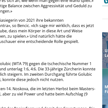
 es sich an, wie wenn man gegen eine Wand spielt.»
chtige Balance zwischen Aggressivität und Geduld zu
ungen.»
iasiegerin von 2021 ihre bekannten
ra», so Bencic. «Ich sage mir wirklich, dass es jetzt
laube, dass mein Körper in diese Art und Weise
n, zu spielen.» Und natürlich hätte die
schauer eine entscheidende Rolle gespielt.
U
L
a Golubic (WTA 79) gegen die tschechische Nummer 1
d unterlag 1:6, 4:6. Die 33-jährige Zürcherin konnte
lich steigern. Im zweiten Durchgang führte Golubic
, konnte diese jedoch nicht nutzen.
M
ten-14. Noskova, die im letzten Herbst beim Masters-
F
d, aber zu viel Power und hatte beim Aufschlag (9