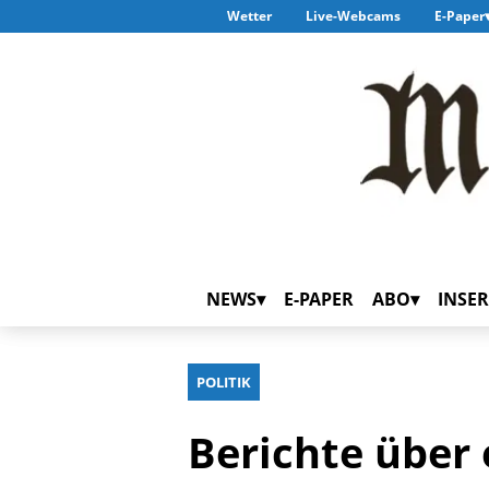
Wetter
Live-Webcams
E-Paper
NEWS
E-PAPER
ABO
INSER
POLITIK
Berichte über