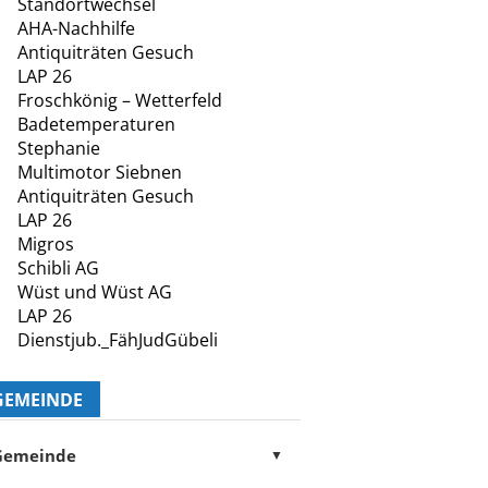
Standortwechsel
AHA-Nachhilfe
Antiquiträten Gesuch
LAP 26
Froschkönig – Wetterfeld
Badetemperaturen
Stephanie
Multimotor Siebnen
Antiquiträten Gesuch
LAP 26
Migros
Schibli AG
Wüst und Wüst AG
LAP 26
Dienstjub._FähJudGübeli
GEMEINDE
Gemeinde
▼