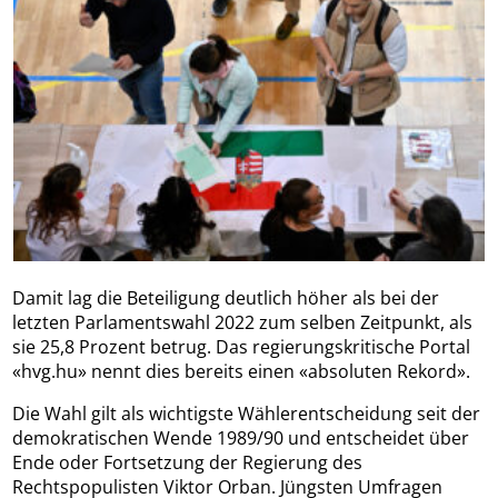
Damit lag die Beteiligung deutlich höher als bei der
letzten Parlamentswahl 2022 zum selben Zeitpunkt, als
sie 25,8 Prozent betrug. Das regierungskritische Portal
«hvg.hu» nennt dies bereits einen «absoluten Rekord».
Die Wahl gilt als wichtigste Wählerentscheidung seit der
demokratischen Wende 1989/90 und entscheidet über
Ende oder Fortsetzung der Regierung des
Rechtspopulisten Viktor Orban. Jüngsten Umfragen