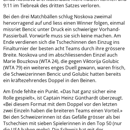
9:11 im Tiebreak des dritten Satzes verloren.
Bei den drei Matchbällen schlug Noskova zweimal
hervorragend auf und liess einen Winner folgen, einmal
missriet Bencic unter Druck ein schwieriger Vorhand-
Passierball. Vorwürfe muss sie sich keine machen. Am
Ende verdienen sich die Tschechinnen den Einzug ins
Finalturnier der besten acht Teams durch ihre grössere
Breite. Noskova und im abschliessenden Einzel auch
Marie Bouzkova (WTA 24), die gegen Viktorija Golubic
(WTA 79) ein weiteres enges Duell gewann, waren frisch,
die Schweizerinnen Bencic und Golubic hatten bereits
ein kräftezehrendes Doppel in den Beinen.
Am Ende fehlte ein Punkt. «Das hat ganz sicher eine
Rolle gespielt», ist Captain Heinz Günthardt überzeugt.
«Bei diesem Format mit dem Doppel vor den letzten
zwei Einzeln haben die breiteren Teams einen Vorteil.»
Bei den Schweizerinnen ist das Gefälle grösser als bei
Tschechien mit sieben Spielerinnen in den Top 50 (nur
die USA haben mehr). Die Schweiz hat mit der