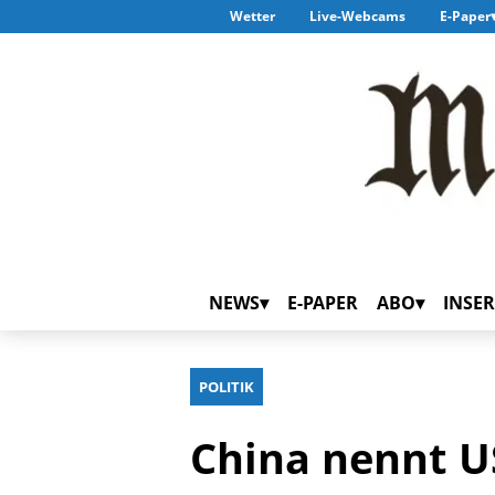
Wetter
Live-Webcams
E-Paper
NEWS
E-PAPER
ABO
INSER
POLITIK
China nennt U