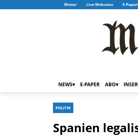
Wetter
Live-Webcams
E-Paper
NEWS
E-PAPER
ABO
INSER
POLITIK
Spanien legali