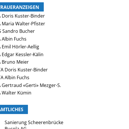
TRAUERANZEIGEN
 Doris Kuster-Binder
 Maria Walter-Pfister
 Sandro Bucher
 Albin Fuchs
 Emil Hörler-Aellig
 Edgar Kessler-Kälin
 Bruno Meier
A Doris Kuster-Binder
A Albin Fuchs
 Gertraud «Gerti» Mezger-S.
 Walter Kümin
AMTLICHES
Sanierung Scheerenbrücke
Bucola AG