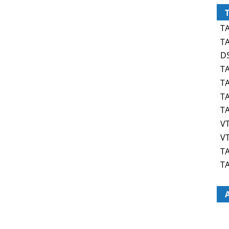
TA
TA
DS
TA
TA
TA
TA
VT
VT
TA
TA