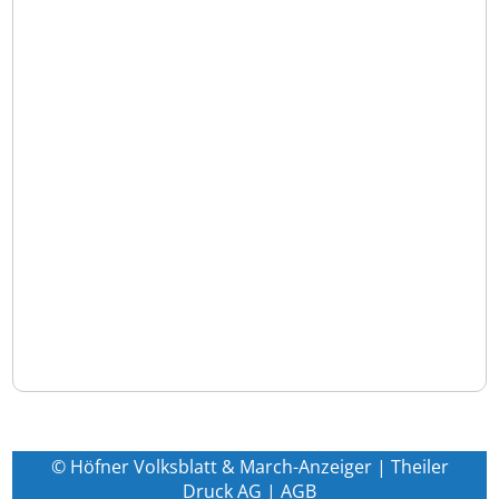
© Höfner Volksblatt & March-Anzeiger | Theiler
Druck AG |
AGB