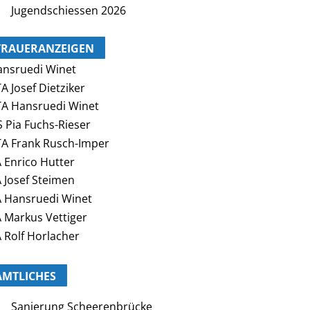
Jugendschiessen 2026
TRAUERANZEIGEN
nsruedi Winet
A Josef Dietziker
A Hansruedi Winet
 Pia Fuchs-Rieser
A Frank Rusch-Imper
 Enrico Hutter
 Josef Steimen
 Hansruedi Winet
 Markus Vettiger
 Rolf Horlacher
AMTLICHES
Sanierung Scheerenbrücke