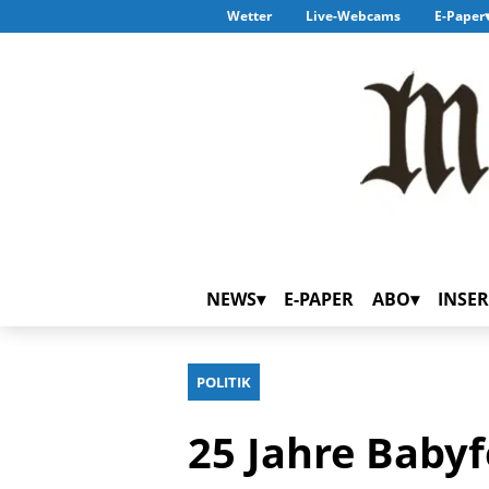
Wetter
Live-Webcams
E-Paper
NEWS
E-PAPER
ABO
INSER
POLITIK
25 Jahre Babyf