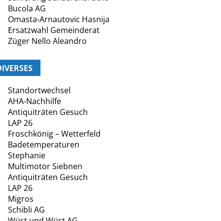
Bucola AG
Omasta-Arnautovic Hasnija
Ersatzwahl Gemeinderat
Züger Nello Aleandro
DIVERSES
Standortwechsel
AHA-Nachhilfe
Antiquiträten Gesuch
LAP 26
Froschkönig – Wetterfeld
Badetemperaturen
Stephanie
Multimotor Siebnen
Antiquiträten Gesuch
LAP 26
Migros
Schibli AG
Wüst und Wüst AG