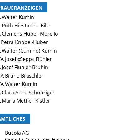
TRAUERANZEIGEN
 Walter Kümin
 Ruth Hiestand – Billo
 Clemens Huber-Morello
 Petra Knobel-Huber
 Walter (Cumino) Kümin
A Josef «Sepp» Flühler
 Josef Flühler-Bruhin
A Bruno Braschler
A Walter Kümin
 Clara Anna Schnüriger
 Maria Mettler-Kistler
AMTLICHES
Bucola AG
Omasta-Arnautovic Hasnija