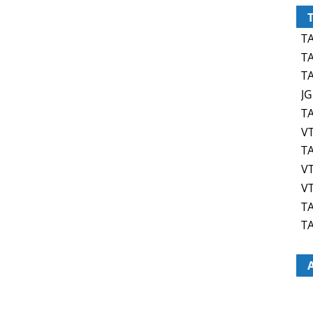
TA
TA
TA
JG
TA
VT
TA
VT
VT
TA
TA