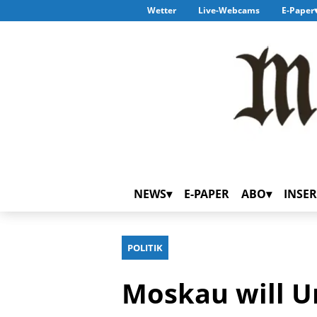
Wetter
Live-Webcams
E-Paper
NEWS
E-PAPER
ABO
INSER
POLITIK
Moskau will U