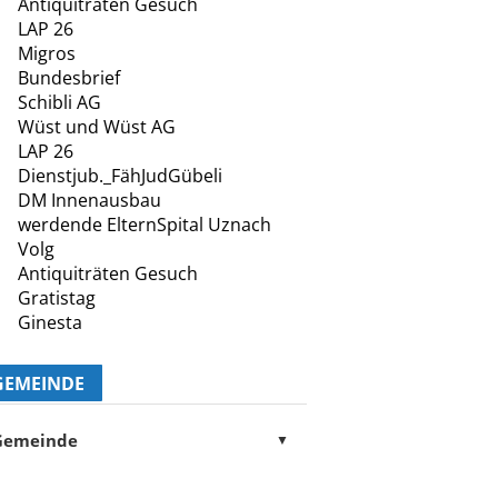
Antiquiträten Gesuch
LAP 26
Migros
Bundesbrief
Schibli AG
Wüst und Wüst AG
LAP 26
Dienstjub._FähJudGübeli
DM Innenausbau
werdende ElternSpital Uznach
Volg
Antiquiträten Gesuch
Gratistag
Ginesta
GEMEINDE
Gemeinde
▼