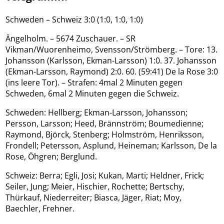
Schweden – Schweiz 3:0 (1:0, 1:0, 1:0)
Ängelholm. – 5674 Zuschauer. – SR
Vikman/Wuorenheimo, Svensson/Strömberg. – Tore: 13.
Johansson (Karlsson, Ekman-Larsson) 1:0. 37. Johansson
(Ekman-Larsson, Raymond) 2:0. 60. (59:41) De la Rose 3:0
(ins leere Tor). – Strafen: 4mal 2 Minuten gegen
Schweden, 6mal 2 Minuten gegen die Schweiz.
Schweden: Hellberg; Ekman-Larsson, Johansson;
Persson, Larsson; Heed, Brännström; Boumedienne;
Raymond, Björck, Stenberg; Holmström, Henriksson,
Frondell; Petersson, Asplund, Heineman; Karlsson, De la
Rose, Öhgren; Berglund.
Schweiz: Berra; Egli, Josi; Kukan, Marti; Heldner, Frick;
Seiler, Jung; Meier, Hischier, Rochette; Bertschy,
Thürkauf, Niederreiter; Biasca, Jäger, Riat; Moy,
Baechler, Frehner.