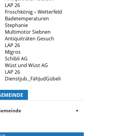
LAP 26
Froschkönig – Wetterfeld
Badetemperaturen
Stephanie
Multimotor Siebnen
Antiquiträten Gesuch
LAP 26
Migros
Schibli AG
Wüst und Wüst AG
LAP 26
Dienstjub._FähJudGübeli
GEMEINDE
Gemeinde
▼