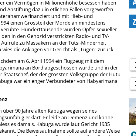
r ein Vermögen in Millionenhöhe besessen haben
und Anstiftung dazu in etlichen Fällen vorgeworfen
Interahamwe finanziert und mit Hieb- und
 1994 einen Grossteil der Morde an mindestens
 verübte. Hunderttausende wurden Opfer sexueller
 den in den Genozid verstrickten Radio- und TV-
 Aufrufe zu Massakern an der Tutsi-Minderheit
 wies die Anklagen vor Gericht als „Lügen“ zurück.
chdem am 6. April 1994 ein Flugzeug mit dem
abyarimana an Bord abgeschossen wurde und in der
er Staatschef, der der grössten Volksgruppe der Hutu
abuga war ein enger Verbündeter von Habyarimana
enz
en über 90 Jahre alten Kabuga wegen seines
gsunfähig erklärt. Er leide an Demenz und könne
hiess es damals. Kabuga wurde laut Gericht 1935
kannt. Die Beweisaufnahme sollte auf andere Weise