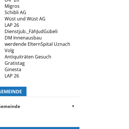
Migros
Schibli AG
Wüst und Wüst AG
LAP 26
Dienstjub._FähJudGübeli
DM Innenausbau
werdende ElternSpital Uznach
Volg
Antiquiträten Gesuch
Gratistag
Ginesta
LAP 26
GEMEINDE
Gemeinde
▼