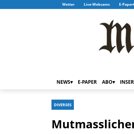
Wetter
Live-Webcams
E-Paper
NEWS
E-PAPER
ABO
INSER
DIVERSES
Mutmasslicher