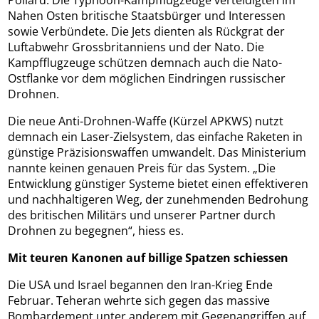
Pollard. Die Typhoon-Kampfflugzeuge verteidigten im
Nahen Osten britische Staatsbürger und Interessen
sowie Verbündete. Die Jets dienten als Rückgrat der
Luftabwehr Grossbritanniens und der Nato. Die
Kampfflugzeuge schützen demnach auch die Nato-
Ostflanke vor dem möglichen Eindringen russischer
Drohnen.
Die neue Anti-Drohnen-Waffe (Kürzel APKWS) nutzt
demnach ein Laser-Zielsystem, das einfache Raketen in
günstige Präzisionswaffen umwandelt. Das Ministerium
nannte keinen genauen Preis für das System. „Die
Entwicklung günstiger Systeme bietet einen effektiveren
und nachhaltigeren Weg, der zunehmenden Bedrohung
des britischen Militärs und unserer Partner durch
Drohnen zu begegnen“, hiess es.
Mit teuren Kanonen auf billige Spatzen schiessen
Die USA und Israel begannen den Iran-Krieg Ende
Februar. Teheran wehrte sich gegen das massive
Bombardement unter anderem mit Gegenangriffen auf