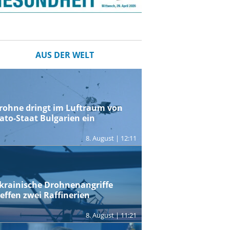
AUS DER WELT
rohne dringt im Luftraum von
ato-Staat Bulgarien ein
8. August | 12:11
krainische Drohnenangriffe
reffen zwei Raffinerien
8. August | 11:21