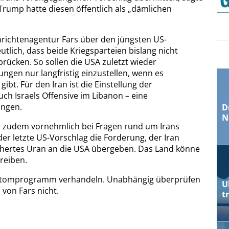
Trump hatte diesen öffentlich als „dämlichen
hrichtenagentur Fars über den jüngsten US-
tlich, dass beide Kriegsparteien bislang nicht
rücken. So sollen die USA zuletzt wieder
gen nur langfristig einzustellen, wenn es
t. Für den Iran ist die Einstellung der
h Israels Offensive im Libanon – eine
ungen.
D
N
en zudem vornehmlich bei Fragen rund um Irans
r letzte US-Vorschlag die Forderung, der Iran
ertes Uran an die USA übergeben. Das Land könne
reiben.
as Atomprogramm verhandeln. Unabhängig überprüfen
U
 von Fars nicht.
t