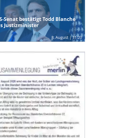
S-Senat bestätigt Todd Blanche
ls Justizminister
8. August | 11:20