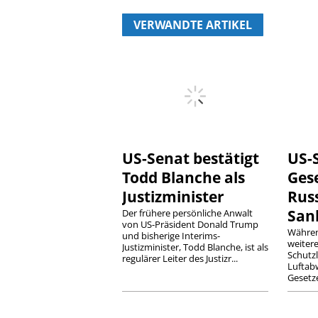
VERWANDTE ARTIKEL
US-Senat bestätigt
US-S
Todd Blanche als
Ges
Justizminister
Rus
San
Der frühere persönliche Anwalt
von US-Präsident Donald Trump
Währen
und bisherige Interims-
weitere
Justizminister, Todd Blanche, ist als
Schutzl
regulärer Leiter des Justizr...
Luftabw
Gesetze