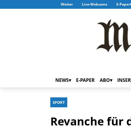
Wetter
Live-Webcams
E-Paper
NEWS
E-PAPER
ABO
INSER
SPORT
Revanche für 