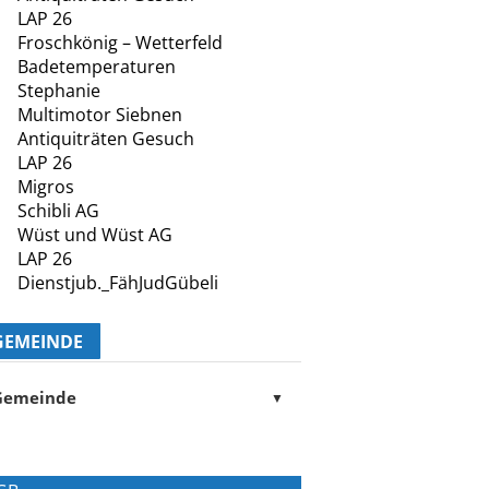
LAP 26
Froschkönig – Wetterfeld
Badetemperaturen
Stephanie
Multimotor Siebnen
Antiquiträten Gesuch
LAP 26
Migros
Schibli AG
Wüst und Wüst AG
LAP 26
Dienstjub._FähJudGübeli
GEMEINDE
Gemeinde
▼