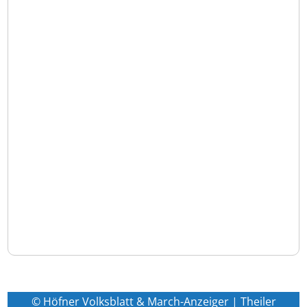
© Höfner Volksblatt & March-Anzeiger | Theiler