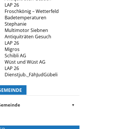
LAP 26
Froschkönig – Wetterfeld
Badetemperaturen
Stephanie
Multimotor Siebnen
Antiquiträten Gesuch
LAP 26
Migros
Schibli AG
Wüst und Wüst AG
LAP 26
Dienstjub._FähJudGübeli
GEMEINDE
Gemeinde
▼