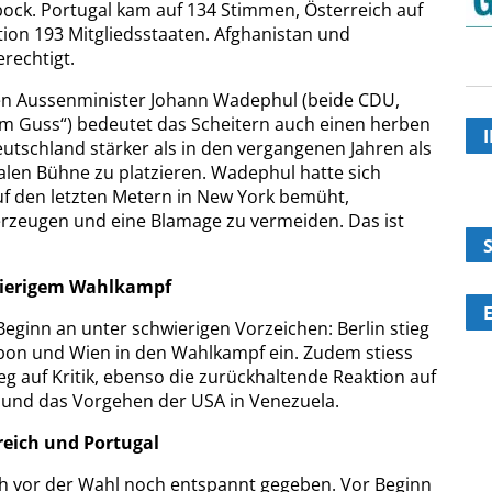
ock. Portugal kam auf 134 Stimmen, Österreich auf
tion 193 Mitgliedsstaaten. Afghanistan und
rechtigt.
nen Aussenminister Johann Wadephul (beide CDU,
em Guss“) bedeutet das Scheitern auch einen herben
tschland stärker als in den vergangenen Jahren als
nalen Bühne zu platzieren. Wadephul hatte sich
uf den letzten Metern in New York bemüht,
rzeugen und eine Blamage zu vermeiden. Das ist
wierigem Wahlkampf
eginn an unter schwierigen Vorzeichen: Berlin stieg
abon und Wien in den Wahlkampf ein. Zudem stiess
 auf Kritik, ebenso die zurückhaltende Reaktion auf
an und das Vorgehen der USA in Venezuela.
reich und Portugal
h vor der Wahl noch entspannt gegeben. Vor Beginn