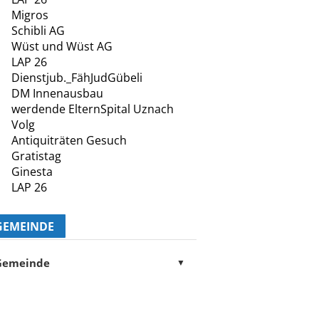
Migros
Schibli AG
Wüst und Wüst AG
LAP 26
Dienstjub._FähJudGübeli
DM Innenausbau
werdende ElternSpital Uznach
Volg
Antiquiträten Gesuch
Gratistag
Ginesta
LAP 26
GEMEINDE
Gemeinde
▼