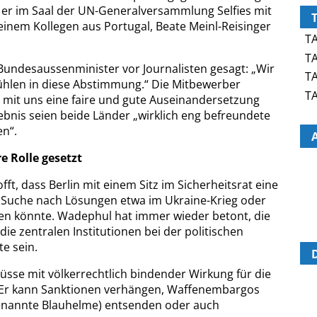
r im Saal der UN-Generalversammlung Selfies mit
einem Kollegen aus Portugal, Beate Meinl-Reisinger
TA
TA
Bundesaussenminister vor Journalisten gesagt: „Wir
TA
fühlen in diese Abstimmung.“ Die Mitbewerber
TA
 mit uns eine faire und gute Auseinandersetzung
bnis seien beide Länder „wirklich eng befreundete
n“.
e Rolle gesetzt
t, dass Berlin mit einem Sitz im Sicherheitsrat eine
er Suche nach Lösungen etwa im Ukraine-Krieg oder
elen könnte. Wadephul hat immer wieder betont, die
die zentralen Institutionen bei der politischen
e sein.
üsse mit völkerrechtlich bindender Wirkung für die
. Er kann Sanktionen verhängen, Waffenembargos
genannte Blauhelme) entsenden oder auch