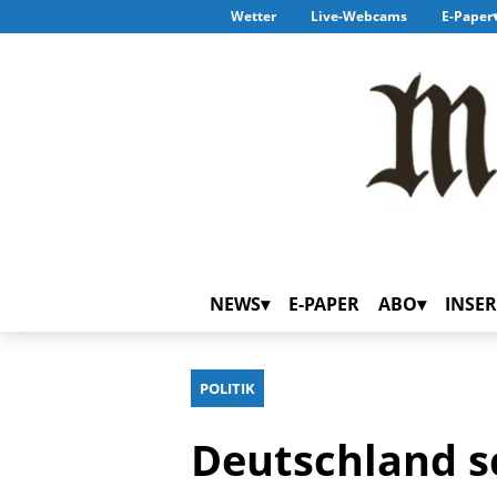
Wetter
Live-Webcams
E-Paper
NEWS
E-PAPER
ABO
INSER
POLITIK
Deutschland sc