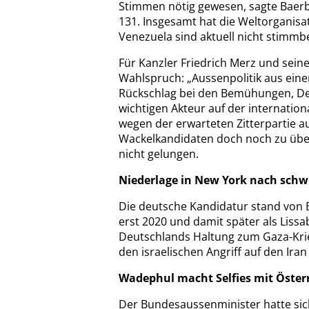
Stimmen nötig gewesen, sagte Baerb
131. Insgesamt hat die Weltorganisa
Venezuela sind aktuell nicht stimmbe
Für Kanzler Friedrich Merz und sei
Wahlspruch: „Aussenpolitik aus ein
Rückschlag bei den Bemühungen, Deu
wichtigen Akteur auf der internatio
wegen der erwarteten Zitterpartie a
Wackelkandidaten doch noch zu übe
nicht gelungen.
Niederlage in New York nach sch
Die deutsche Kandidatur stand von B
erst 2020 und damit später als Liss
Deutschlands Haltung zum Gaza-Krieg
den israelischen Angriff auf den Ir
Wadephul macht Selfies mit Öster
Der Bundesaussenminister hatte sic