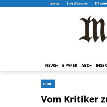
Wetter
Live-Webcams
E-Paper
NEWS
E-PAPER
ABO
INSER
SPORT
Vom Kritiker 