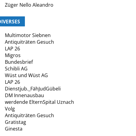
Züger Nello Aleandro
DIVERSES
Multimotor Siebnen
Antiquiträten Gesuch
LAP 26
Migros
Bundesbrief
Schibli AG
Wüst und Wüst AG
LAP 26
Dienstjub._FähJudGübeli
DM Innenausbau
werdende ElternSpital Uznach
Volg
Antiquiträten Gesuch
Gratistag
Ginesta