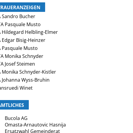
TRAUERANZEIGEN
 Sandro Bucher
A Pasquale Musto
 Hildegard Helbling-Elmer
 Edgar Bisig-Heinzer
 Pasquale Musto
A Monika Schnyder
A Josef Steimen
 Monika Schnyder-Kistler
 Johanna Wyss-Bruhin
nsruedi Winet
AMTLICHES
Bucola AG
Omasta-Arnautovic Hasnija
Ersatzwahl Gemeinderat