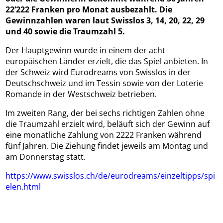
22’222 Franken pro Monat ausbezahlt. Die
Gewinnzahlen waren laut Swisslos 3, 14, 20, 22, 29
und 40 sowie die Traumzahl 5.
Der Hauptgewinn wurde in einem der acht
europäischen Länder erzielt, die das Spiel anbieten. In
der Schweiz wird Eurodreams von Swisslos in der
Deutschschweiz und im Tessin sowie von der Loterie
Romande in der Westschweiz betrieben.
Im zweiten Rang, der bei sechs richtigen Zahlen ohne
die Traumzahl erzielt wird, beläuft sich der Gewinn auf
eine monatliche Zahlung von 2222 Franken während
fünf Jahren. Die Ziehung findet jeweils am Montag und
am Donnerstag statt.
https://www.swisslos.ch/de/eurodreams/einzeltipps/spi
elen.html