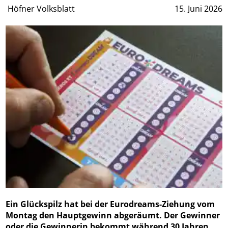
Höfner Volksblatt
15. Juni 2026
Ein Glückspilz hat bei der Eurodreams-Ziehung vom
Montag den Hauptgewinn abgeräumt. Der Gewinner
oder die Gewinnerin bekommt während 30 Jahren