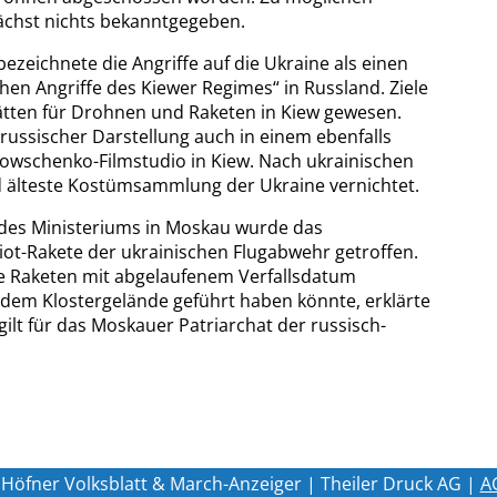
ächst nichts bekanntgegeben.
zeichnete die Angriffe auf die Ukraine als einen
hen Angriffe des Kiewer Regimes“ in Russland. Ziele
tten für Drohnen und Raketen in Kiew gewesen.
 russischer Darstellung auch in einem ebenfalls
owschenko-Filmstudio in Kiew. Nach ukrainischen
 älteste Kostümsammlung der Ukraine vernichtet.
des Ministeriums in Moskau wurde das
riot-Rakete der ukrainischen Flugabwehr getroffen.
he Raketen mit abgelaufenem Verfallsdatum
 dem Klostergelände geführt haben könnte, erklärte
ilt für das Moskauer Patriarchat der russisch-
Höfner Volksblatt & March-Anzeiger | Theiler Druck AG |
A