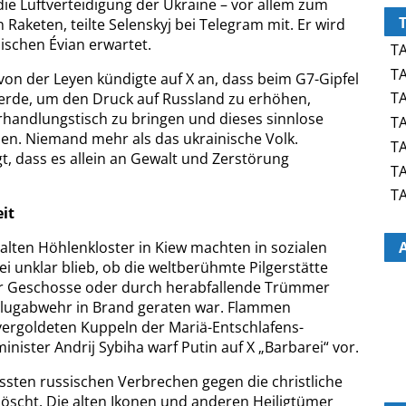
ie Luftverteidigung der Ukraine – vor allem zum
n Raketen, teilte Selenskyj bei Telegram mit. Er wird
ischen Évian erwartet.
TA
TA
on der Leyen kündigte auf X an, dass beim G7-Gipfel
TA
erde, um den Druck auf Russland zu erhöhen,
rhandlungstisch zu bringen und dieses sinnlose
TA
den. Niemand mehr als das ukrainische Volk.
TA
t, dass es allein an Gewalt und Zerstörung
TA
TA
eit
lten Höhlenkloster in Kiew machten in sozialen
i unklar blieb, ob die weltberühmte Pilgerstätte
er Geschosse oder durch herabfallende Trümmer
Flugabwehr in Brand geraten war. Flammen
ergoldeten Kuppeln der Mariä-Entschlafens-
nister Andrij Sybiha warf Putin auf X „Barbarei“ vor.
ssten russischen Verbrechen gegen die christliche
löscht. Die alten Ikonen und anderen Heiligtümer