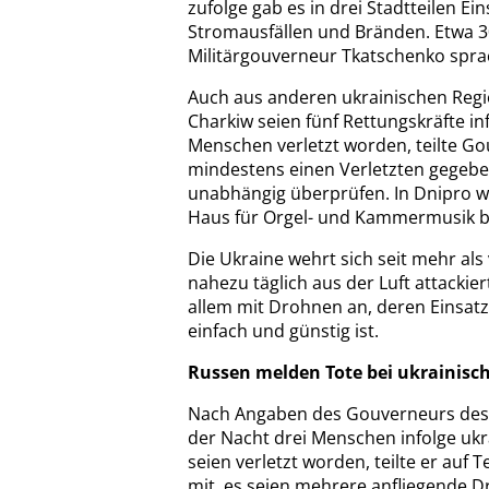
zufolge gab es in drei Stadtteilen E
Stromausfällen und Bränden. Etwa 3
Militärgouverneur Tkatschenko sprac
Auch aus anderen ukrainischen Regio
Charkiw seien fünf Rettungskräfte inf
Menschen verletzt worden, teilte G
mindestens einen Verletzten gegeben
unabhängig überprüfen. In Dnipro w
Haus für Orgel- und Kammermusik b
Die Ukraine wehrt sich seit mehr als
nahezu täglich aus der Luft attackier
allem mit Drohnen an, deren Einsatz f
einfach und günstig ist.
Russen melden Tote bei ukrainisc
Nach Angaben des Gouverneurs des r
der Nacht drei Menschen infolge ukr
seien verletzt worden, teilte er auf
mit, es seien mehrere anfliegende