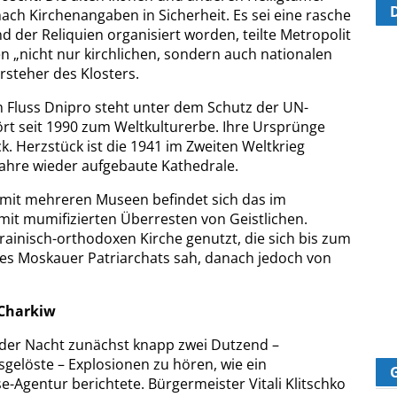
ch Kirchenangaben in Sicherheit. Es sei eine rasche
 der Reliquien organisiert worden, teilte Metropolit
n „nicht nur kirchlichen, sondern auch nationalen
rsteher des Klosters.
m Fluss Dnipro steht unter dem Schutz der UN-
rt seit 1990 zum Weltkulturerbe. Ihre Ursprünge
ck. Herzstück ist die 1941 im Zweiten Weltkrieg
Jahre wieder aufgebaute Kathedrale.
 mit mehreren Museen befindet sich das im
mit mumifizierten Überresten von Geistlichen.
krainisch-orthodoxen Kirche genutzt, die sich bis zum
des Moskauer Patriarchats sah, danach jedoch von
 Charkiw
 der Nacht zunächst knapp zwei Dutzend –
gelöste – Explosionen zu hören, wie ein
Agentur berichtete. Bürgermeister Vitali Klitschko