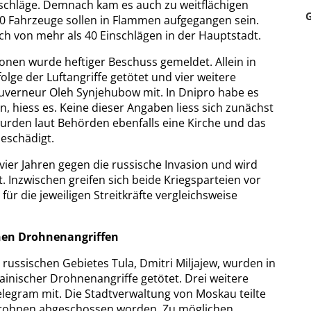
inschläge. Demnach kam es auch zu weitflächigen
0 Fahrzeuge sollen in Flammen aufgegangen sein.
h von mehr als 40 Einschlägen in der Hauptstadt.
nen wurde heftiger Beschuss gemeldet. Allein in
olge der Luftangriffe getötet und vier weitere
ouverneur Oleh Synjehubow mit. In Dnipro habe es
, hiess es. Keine dieser Angaben liess sich zunächst
urden laut Behörden ebenfalls eine Kirche und das
eschädigt.
 vier Jahren gegen die russische Invasion und wird
t. Inzwischen greifen sich beide Kriegsparteien vor
ür die jeweiligen Streitkräfte vergleichsweise
hen Drohnenangriffen
ussischen Gebietes Tula, Dmitri Miljajew, wurden in
ainischer Drohnenangriffe getötet. Drei weitere
 Telegram mit. Die Stadtverwaltung von Moskau teilte
 Drohnen abgeschossen worden. Zu möglichen