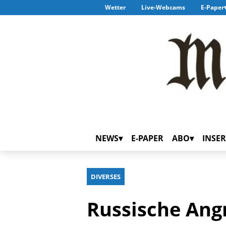
Wetter
Live-Webcams
E-Paper
NEWS
E-PAPER
ABO
INSER
DIVERSES
Russische Angr