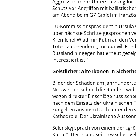
Aggressor, mehr Unterstützung für d
Schutz vor Angriffen mit ballistische
am Abend beim G7-Gipfel im französ
EU-Kommissionspräsidentin Ursula v
über nächste Schritte gesprochen w
Kremlchef Wladimir Putin an den Ve
Töten zu beenden. „Europa will Frie
Russland hingegen hat erneut gezeig
interessiert ist.“
Geistlicher: Alte Ikonen in Sicherh
Bilder der Schäden am jahrhundertea
Netzwerken schnell die Runde – wobe
wegen direkter Einschläge russisch
nach dem Einsatz der ukrainischen 
züngelten aus dem Dach unter den v
Kathedrale. Der ukrainische Aussenmi
Selenskyj sprach von einem der „grö
Kultur“. Der Brand sei inzwischen ge