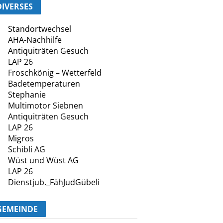
DIVERSES
Standortwechsel
AHA-Nachhilfe
Antiquiträten Gesuch
LAP 26
Froschkönig – Wetterfeld
Badetemperaturen
Stephanie
Multimotor Siebnen
Antiquiträten Gesuch
LAP 26
Migros
Schibli AG
Wüst und Wüst AG
LAP 26
Dienstjub._FähJudGübeli
GEMEINDE