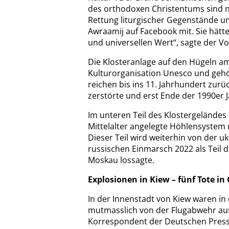
des orthodoxen Christentums sind na
Rettung liturgischer Gegenstände und
Awraamij auf Facebook mit. Sie hätte
und universellen Wert“, sagte der Vo
Die Klosteranlage auf den Hügeln a
Kulturorganisation Unesco und gehö
reichen bis ins 11. Jahrhundert zurü
zerstörte und erst Ende der 1990er 
Im unteren Teil des Klostergeländes
Mittelalter angelegte Höhlensystem 
Dieser Teil wird weiterhin von der u
russischen Einmarsch 2022 als Teil 
Moskau lossagte.
Explosionen in Kiew – fünf Tote in
In der Innenstadt von Kiew waren in
mutmasslich von der Flugabwehr aus
Korrespondent der Deutschen Presse-