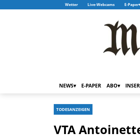
Wetter
Live-Webcams
E-Paper
NEWS
E-PAPER
ABO
INSER
TODESANZEIGEN
VTA Antoinette