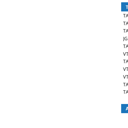
TA
TA
TA
JG
TA
VT
TA
VT
VT
TA
TA