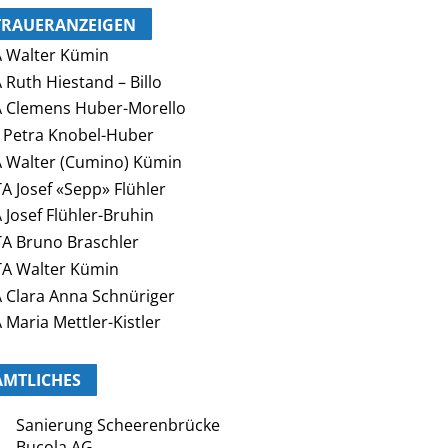
TRAUERANZEIGEN
 Walter Kümin
 Ruth Hiestand – Billo
 Clemens Huber-Morello
 Petra Knobel-Huber
 Walter (Cumino) Kümin
A Josef «Sepp» Flühler
 Josef Flühler-Bruhin
A Bruno Braschler
A Walter Kümin
 Clara Anna Schnüriger
 Maria Mettler-Kistler
AMTLICHES
Sanierung Scheerenbrücke
Bucola AG