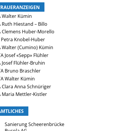
TRAUERANZEIGEN
 Walter Kümin
 Ruth Hiestand – Billo
 Clemens Huber-Morello
 Petra Knobel-Huber
 Walter (Cumino) Kümin
A Josef «Sepp» Flühler
 Josef Flühler-Bruhin
A Bruno Braschler
A Walter Kümin
 Clara Anna Schnüriger
 Maria Mettler-Kistler
AMTLICHES
Sanierung Scheerenbrücke
Bucola AG