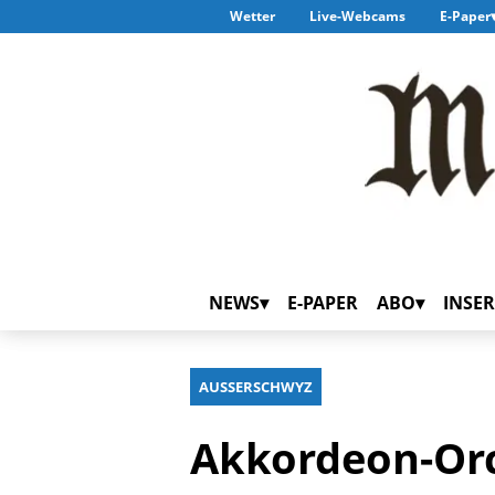
Wetter
Live-Webcams
E-Paper
NEWS
E-PAPER
ABO
INSER
AUSSERSCHWYZ
Akkordeon-Orc