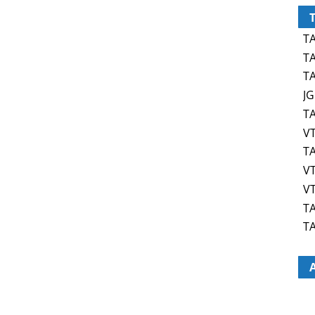
TA
TA
TA
JG
TA
VT
TA
VT
VT
TA
TA