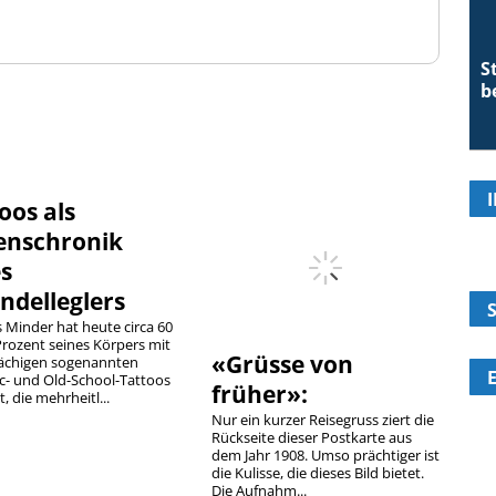
S
b
oos als
enschronik
es
ndelleglers
 Minder hat heute circa 60
Prozent seines Körpers mit
«Grüsse von
lächigen sogenannten
ic- und Old-School-Tattoos
früher»:
, die mehrheitl...
Nur ein kurzer Reisegruss ziert die
Rückseite dieser Postkarte aus
dem Jahr 1908. Umso prächtiger ist
die Kulisse, die dieses Bild bietet.
Die Aufnahm...