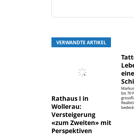
VERWANDTE ARTIKEL
Tatt
Leb
ein
Schi
Markus
bis 70 
Rathaus I in
grossf
Realist
Wollerau:
bedeckt
Versteigerung
«zum Zweiten» mit
Perspektiven