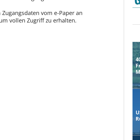
en Zugangsdaten vom e-Paper an
m vollen Zugriff zu erhalten.
4
F
M
U
R