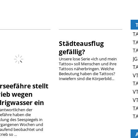
TA
TA
Städteausflug
TA
gefällig?
JG
Unsere lose Serie «Ich und mein
Tattoo» soll Menschen und ihre
TA
Tattoos näherbringen. Welche
Bedeutung haben die Tattoos?
VT
Inwiefern sind die Körperbild...
TA
seefähre stellt
VT
rieb wegen
VT
drigwasser ein
TA
rantwortlichen der
efähre haben die
TA
lung des Seespiegels in
rgangenen Wochen und
laufend beobachtet und
rieb so ...