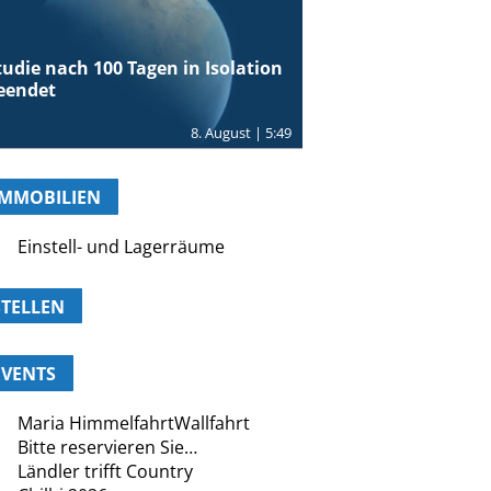
tudie nach 100 Tagen in Isolation
eendet
8. August | 5:49
IMMOBILIEN
Einstell- und Lagerräume
STELLEN
EVENTS
Maria HimmelfahrtWallfahrt
Bitte reservieren Sie…
Ländler trifft Country