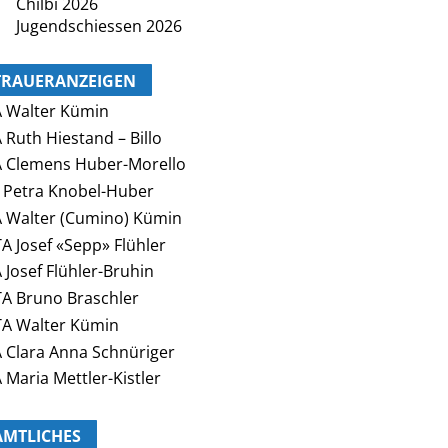
Chilbi 2026
Jugendschiessen 2026
TRAUERANZEIGEN
 Walter Kümin
 Ruth Hiestand – Billo
 Clemens Huber-Morello
 Petra Knobel-Huber
 Walter (Cumino) Kümin
A Josef «Sepp» Flühler
 Josef Flühler-Bruhin
A Bruno Braschler
A Walter Kümin
 Clara Anna Schnüriger
 Maria Mettler-Kistler
AMTLICHES