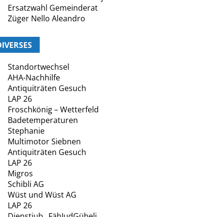
Ersatzwahl Gemeinderat
Züger Nello Aleandro
DIVERSES
Standortwechsel
AHA-Nachhilfe
Antiquiträten Gesuch
LAP 26
Froschkönig – Wetterfeld
Badetemperaturen
Stephanie
Multimotor Siebnen
Antiquiträten Gesuch
LAP 26
Migros
Schibli AG
Wüst und Wüst AG
LAP 26
Dienstjub._FähJudGübeli