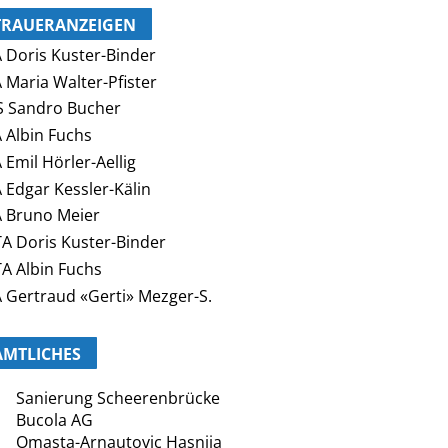
TRAUERANZEIGEN
 Doris Kuster-Binder
 Maria Walter-Pfister
 Sandro Bucher
 Albin Fuchs
 Emil Hörler-Aellig
 Edgar Kessler-Kälin
 Bruno Meier
A Doris Kuster-Binder
A Albin Fuchs
 Gertraud «Gerti» Mezger-S.
AMTLICHES
Sanierung Scheerenbrücke
Bucola AG
Omasta-Arnautovic Hasnija