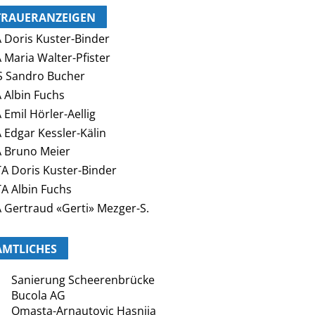
TRAUERANZEIGEN
 Doris Kuster-Binder
 Maria Walter-Pfister
 Sandro Bucher
 Albin Fuchs
 Emil Hörler-Aellig
 Edgar Kessler-Kälin
 Bruno Meier
A Doris Kuster-Binder
A Albin Fuchs
 Gertraud «Gerti» Mezger-S.
AMTLICHES
Sanierung Scheerenbrücke
Bucola AG
Omasta-Arnautovic Hasnija