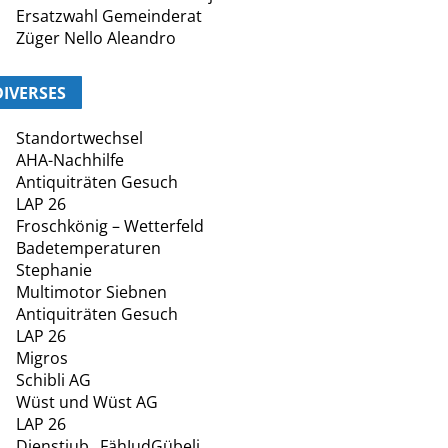
Ersatzwahl Gemeinderat
Züger Nello Aleandro
DIVERSES
Standortwechsel
AHA-Nachhilfe
Antiquiträten Gesuch
LAP 26
Froschkönig – Wetterfeld
Badetemperaturen
Stephanie
Multimotor Siebnen
Antiquiträten Gesuch
LAP 26
Migros
Schibli AG
Wüst und Wüst AG
LAP 26
Dienstjub._FähJudGübeli