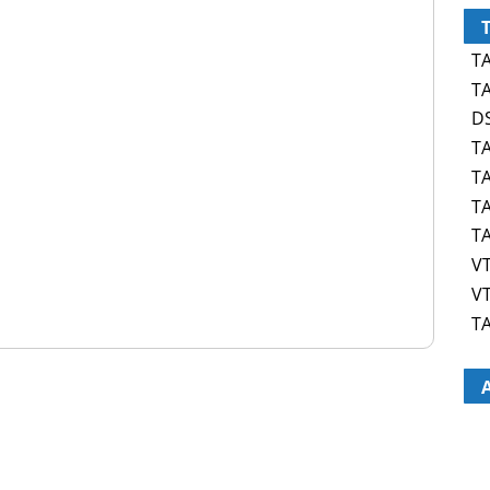
TA
TA
DS
TA
TA
TA
TA
VT
VT
TA