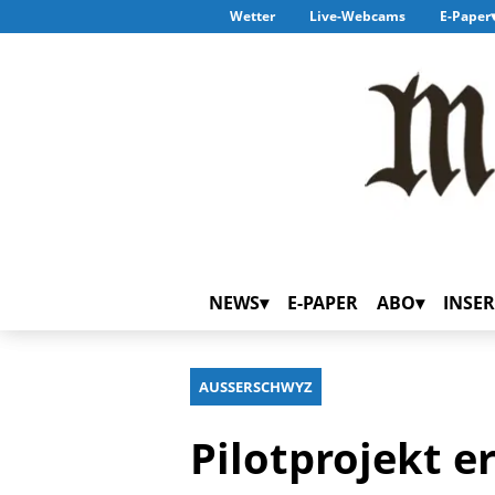
Wetter
Live-Webcams
E-Paper
NEWS
E-PAPER
ABO
INSER
AUSSERSCHWYZ
Pilotprojekt e