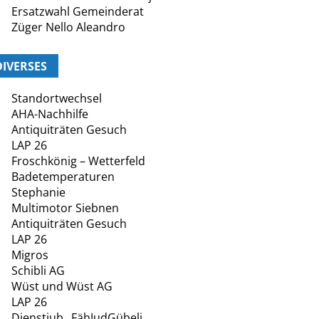
Ersatzwahl Gemeinderat
Züger Nello Aleandro
DIVERSES
Standortwechsel
AHA-Nachhilfe
Antiquiträten Gesuch
LAP 26
Froschkönig – Wetterfeld
Badetemperaturen
Stephanie
Multimotor Siebnen
Antiquiträten Gesuch
LAP 26
Migros
Schibli AG
Wüst und Wüst AG
LAP 26
Dienstjub._FähJudGübeli