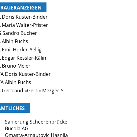
TRAUERANZEIGEN
 Doris Kuster-Binder
 Maria Walter-Pfister
 Sandro Bucher
 Albin Fuchs
 Emil Hörler-Aellig
 Edgar Kessler-Kälin
 Bruno Meier
A Doris Kuster-Binder
A Albin Fuchs
 Gertraud «Gerti» Mezger-S.
AMTLICHES
Sanierung Scheerenbrücke
Bucola AG
Omasta-Arnautovic Hasnija