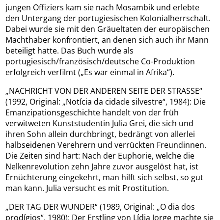
jungen Offiziers kam sie nach Mosambik und erlebte
den Untergang der portugiesischen Kolonialherrschaft.
Dabei wurde sie mit den Gräueltaten der europäischen
Machthaber konfrontiert, an denen sich auch ihr Mann
beteiligt hatte. Das Buch wurde als
portugiesisch/französisch/deutsche Co-Produktion
erfolgreich verfilmt („Es war einmal in Afrika“).
„NACHRICHT VON DER ANDEREN SEITE DER STRASSE“
(1992, Original: „Notícia da cidade silvestre“, 1984): Die
Emanzipationsgeschichte handelt von der früh
verwitweten Kunststudentin Julia Grei, die sich und
ihren Sohn allein durchbringt, bedrängt von allerlei
halbseidenen Verehrern und verrückten Freundinnen.
Die Zeiten sind hart: Nach der Euphorie, welche die
Nelkenrevolution zehn Jahre zuvor ausgelöst hat, ist
Ernüchterung eingekehrt, man hilft sich selbst, so gut
man kann. Julia versucht es mit Prostitution.
„DER TAG DER WUNDER“ (1989, Original: „O dia dos
prodígios“, 1980): Der Erstling von Lídia Jorge machte sie