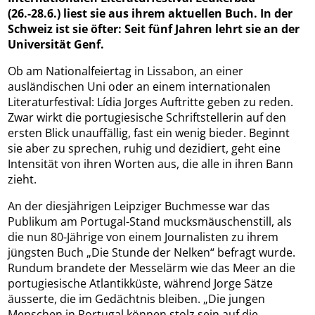
(26.-28.6.) liest sie aus ihrem aktuellen Buch. In der
Schweiz ist sie öfter: Seit fünf Jahren lehrt sie an der
Universität Genf.
Ob am Nationalfeiertag in Lissabon, an einer
ausländischen Uni oder an einem internationalen
Literaturfestival: Lídia Jorges Auftritte geben zu reden.
Zwar wirkt die portugiesische Schriftstellerin auf den
ersten Blick unauffällig, fast ein wenig bieder. Beginnt
sie aber zu sprechen, ruhig und dezidiert, geht eine
Intensität von ihren Worten aus, die alle in ihren Bann
zieht.
An der diesjährigen Leipziger Buchmesse war das
Publikum am Portugal-Stand mucksmäuschenstill, als
die nun 80-Jährige von einem Journalisten zu ihrem
jüngsten Buch „Die Stunde der Nelken“ befragt wurde.
Rundum brandete der Messelärm wie das Meer an die
portugiesische Atlantikküste, während Jorge Sätze
äusserte, die im Gedächtnis bleiben. „Die jungen
Menschen in Portugal können stolz sein auf die