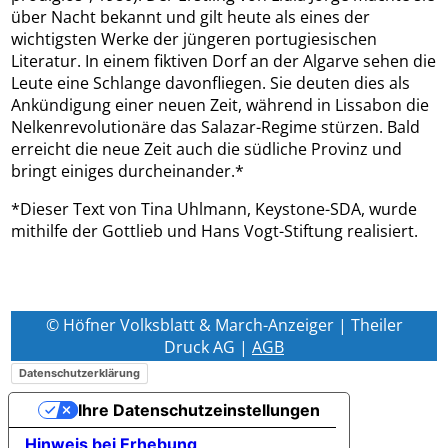
über Nacht bekannt und gilt heute als eines der
wichtigsten Werke der jüngeren portugiesischen
Literatur. In einem fiktiven Dorf an der Algarve sehen die
Leute eine Schlange davonfliegen. Sie deuten dies als
Ankündigung einer neuen Zeit, während in Lissabon die
Nelkenrevolutionäre das Salazar-Regime stürzen. Bald
erreicht die neue Zeit auch die südliche Provinz und
bringt einiges durcheinander.*
*Dieser Text von Tina Uhlmann, Keystone-SDA, wurde
mithilfe der Gottlieb und Hans Vogt-Stiftung realisiert.
© Höfner Volksblatt & March-Anzeiger | Theiler
Druck AG |
AGB
Datenschutzerklärung
Ihre Datenschutzeinstellungen
Hinweis bei Erhebung