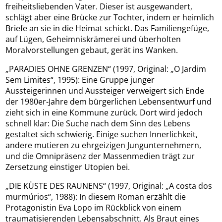
freiheitsliebenden Vater. Dieser ist ausgewandert,
schlägt aber eine Brücke zur Tochter, indem er heimlich
Briefe an sie in die Heimat schickt. Das Familiengefüge,
auf Lügen, Geheimniskrämerei und überholten
Moralvorstellungen gebaut, gerät ins Wanken.
„PARADIES OHNE GRENZEN“ (1997, Original: „O Jardim
Sem Limites“, 1995): Eine Gruppe junger
Aussteigerinnen und Aussteiger verweigert sich Ende
der 1980er-Jahre dem bürgerlichen Lebensentwurf und
zieht sich in eine Kommune zurück. Dort wird jedoch
schnell klar: Die Suche nach dem Sinn des Lebens
gestaltet sich schwierig. Einige suchen Innerlichkeit,
andere mutieren zu ehrgeizigen Jungunternehmern,
und die Omnipräsenz der Massenmedien trägt zur
Zersetzung einstiger Utopien bei.
„DIE KÜSTE DES RAUNENS“ (1997, Original: „A costa dos
murmúrios“, 1988): In diesem Roman erzählt die
Protagonistin Eva Lopo im Rückblick von einem
traumatisierenden Lebensabschnitt. Als Braut eines