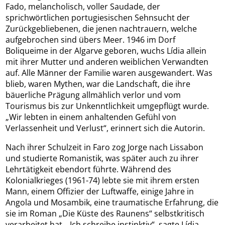
Fado, melancholisch, voller Saudade, der
sprichwörtlichen portugiesischen Sehnsucht der
Zurückgebliebenen, die jenen nachtrauern, welche
aufgebrochen sind übers Meer. 1946 im Dorf
Boliqueime in der Algarve geboren, wuchs Lídia allein
mit ihrer Mutter und anderen weiblichen Verwandten
auf. Alle Männer der Familie waren ausgewandert. Was
blieb, waren Mythen, war die Landschaft, die ihre
bäuerliche Prägung allmählich verlor und vom
Tourismus bis zur Unkenntlichkeit umgepflügt wurde.
„Wir lebten in einem anhaltenden Gefühl von
Verlassenheit und Verlust“, erinnert sich die Autorin.
Nach ihrer Schulzeit in Faro zog Jorge nach Lissabon
und studierte Romanistik, was später auch zu ihrer
Lehrtätigkeit ebendort führte. Während des
Kolonialkrieges (1961-74) lebte sie mit ihrem ersten
Mann, einem Offizier der Luftwaffe, einige Jahre in
Angola und Mosambik, eine traumatische Erfahrung, die
sie im Roman „Die Küste des Raunens“ selbstkritisch
verarbeitet hat. „Ich schreibe instinktiv“, sagte Lídia