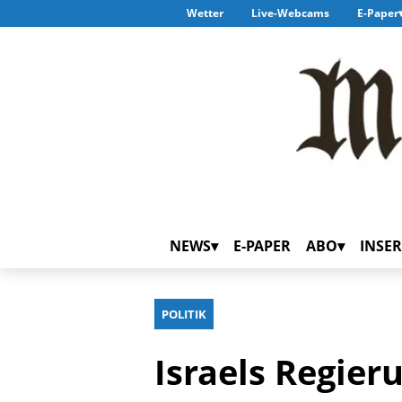
Wetter
Live-Webcams
E-Paper
NEWS
E-PAPER
ABO
INSER
POLITIK
Israels Regier