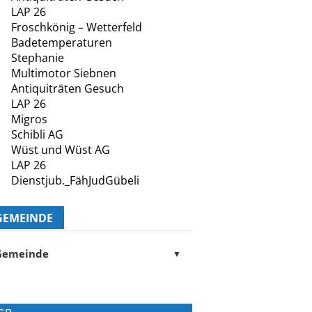
LAP 26
Froschkönig – Wetterfeld
Badetemperaturen
Stephanie
Multimotor Siebnen
Antiquiträten Gesuch
LAP 26
Migros
Schibli AG
Wüst und Wüst AG
LAP 26
Dienstjub._FähJudGübeli
GEMEINDE
Gemeinde
▼