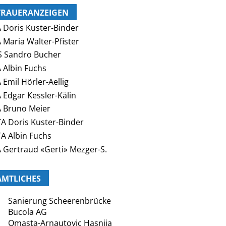
TRAUERANZEIGEN
 Doris Kuster-Binder
 Maria Walter-Pfister
 Sandro Bucher
 Albin Fuchs
 Emil Hörler-Aellig
 Edgar Kessler-Kälin
 Bruno Meier
A Doris Kuster-Binder
A Albin Fuchs
 Gertraud «Gerti» Mezger-S.
AMTLICHES
Sanierung Scheerenbrücke
Bucola AG
Omasta-Arnautovic Hasnija