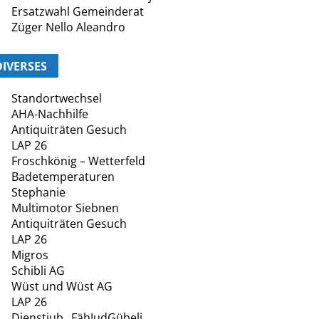
Ersatzwahl Gemeinderat
Züger Nello Aleandro
DIVERSES
Standortwechsel
AHA-Nachhilfe
Antiquiträten Gesuch
LAP 26
Froschkönig – Wetterfeld
Badetemperaturen
Stephanie
Multimotor Siebnen
Antiquiträten Gesuch
LAP 26
Migros
Schibli AG
Wüst und Wüst AG
LAP 26
Dienstjub._FähJudGübeli