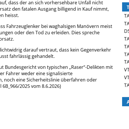
auf, dass der an sich vorhersehbare Unfall nicht
rsatz den fatalen Ausgang billigend in Kauf nimmt,
n heisst.
TA
TA
dass Fahrzeuglenker bei waghalsigen Manövern meist
DS
tzungen oder den Tod zu erleiden. Dies spreche
TA
orsatz.
TA
lichtwidrig darauf vertraut, dass kein Gegenverkehr
TA
sst fahrlässig gehandelt.
TA
aut Bundesgericht von typischen „Raser“-Delikten mit
VT
der Fahrer weder eine signalisierte
VT
, noch eine Sicherheitslinie überfahren oder
TA
l 6B_966/2025 vom 8.6.2026)