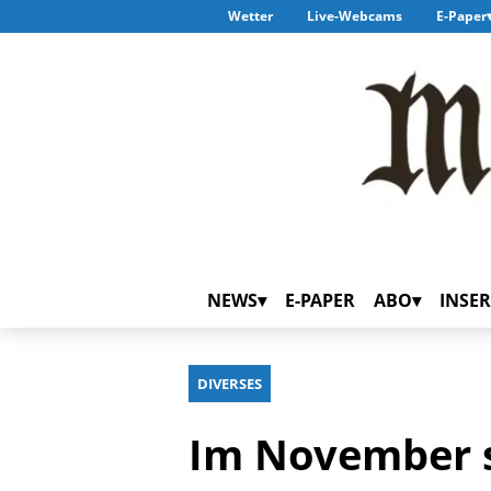
Wetter
Live-Webcams
E-Paper
NEWS
E-PAPER
ABO
INSER
DIVERSES
Im November s