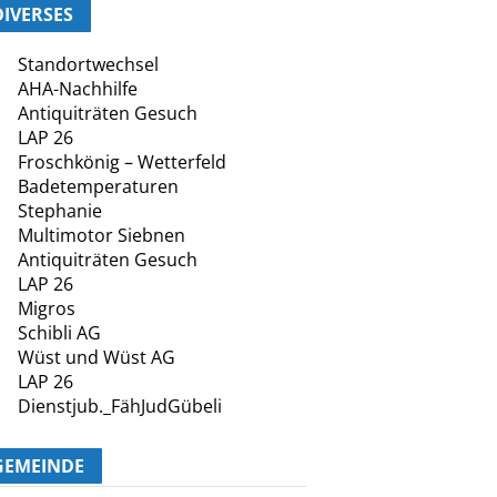
DIVERSES
Standortwechsel
AHA-Nachhilfe
Antiquiträten Gesuch
LAP 26
Froschkönig – Wetterfeld
Badetemperaturen
Stephanie
Multimotor Siebnen
Antiquiträten Gesuch
LAP 26
Migros
Schibli AG
Wüst und Wüst AG
LAP 26
Dienstjub._FähJudGübeli
GEMEINDE