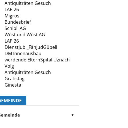
Antiquiträten Gesuch
LAP 26
Migros
Bundesbrief
Schibli AG
Wüst und Wüst AG
LAP 26
Dienstjub._FähJudGübeli
DM Innenausbau
werdende ElternSpital Uznach
Volg
Antiquiträten Gesuch
Gratistag
Ginesta
GEMEINDE
Gemeinde
▼