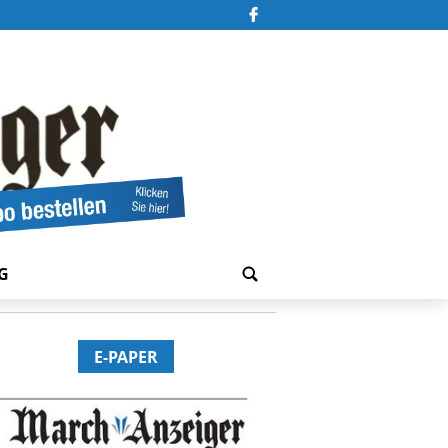
G
E-PAPER