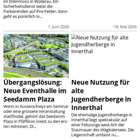
im Erlenmoos in Wollerau. Ein
Sicherheitsdienst weist die
Parkierenden auf ihre Felder, dann
geht es pünktlich lo...
1. Juni 2026
18. Mai 2026
Übergangslösung:
Neue Nutzung für
Neue Eventhalle im
alte
Seedamm Plaza
Jugendherberge in
Innerthal
Wenn in Ausserschwyz ein Seminar
oder eine grössere Veranstaltung
Die ehemalige Jugendherberge in
stattfindet, gehört das Seedamm
Innerthal liegt spektakulär auf
Plaza in Pfäffikon meist zu den ers-
einer Felszunge west-lich der
ten Adressen. Di...
Staumauer des Wägitalersees. Die
Liegenschaft umfasst ru...