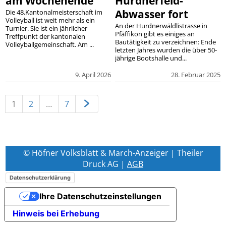
am Wochenende
Hurdnerfeld-
Abwasser fort
Die 48.Kantonalmeisterschaft im
Volleyball ist weit mehr als ein
An der Hurdnerwäldlistrasse in
Turnier. Sie ist ein jährlicher
Pfäffikon gibt es einiges an
Treffpunkt der kantonalen
Bautätigkeit zu verzeichnen: Ende
Volleyballgemeinschaft. Am ...
letzten Jahres wurden die über 50-
jährige Bootshalle und...
9. April 2026
28. Februar 2025
1
2
…
7
© Höfner Volksblatt & March-Anzeiger | Theiler
Druck AG |
AGB
Datenschutzerklärung
Ihre Datenschutzeinstellungen
Hinweis bei Erhebung