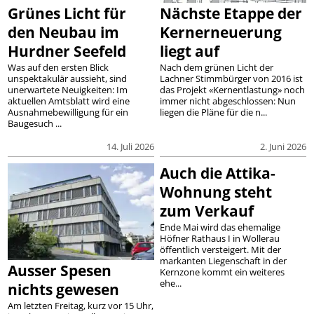
Grünes Licht für
Nächste Etappe der
den Neubau im
Kernerneuerung
Hurdner Seefeld
liegt auf
Was auf den ersten Blick
Nach dem grünen Licht der
unspektakulär aussieht, sind
Lachner Stimmbürger von 2016 ist
unerwartete Neuigkeiten: Im
das Projekt «Kernentlastung» noch
aktuellen Amtsblatt wird eine
immer nicht abgeschlossen: Nun
Ausnahmebewilligung für ein
liegen die Pläne für die n...
Baugesuch ...
14. Juli 2026
2. Juni 2026
Auch die Attika-
Wohnung steht
zum Verkauf
Ende Mai wird das ehemalige
Höfner Rathaus I in Wollerau
öffentlich versteigert. Mit der
markanten Liegenschaft in der
Ausser Spesen
Kernzone kommt ein weiteres
ehe...
nichts gewesen
Am letzten Freitag, kurz vor 15 Uhr,