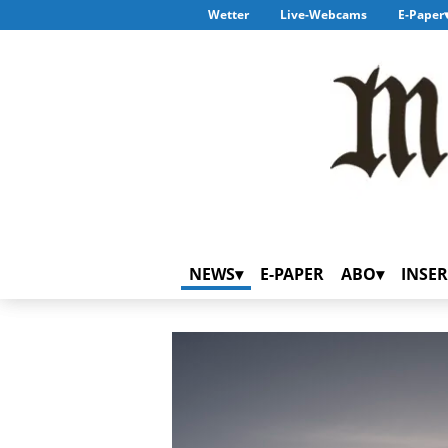
Wetter
Live-Webcams
E-Paper
NEWS
E-PAPER
ABO
INSER