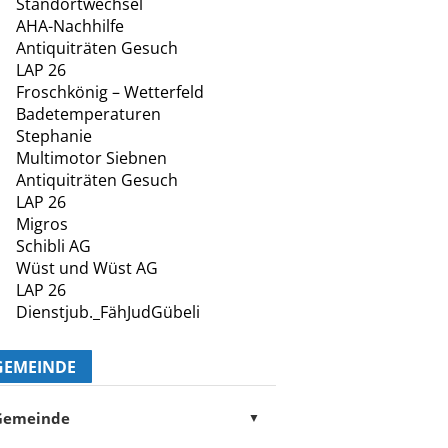
Standortwechsel
AHA-Nachhilfe
Antiquiträten Gesuch
LAP 26
Froschkönig – Wetterfeld
Badetemperaturen
Stephanie
Multimotor Siebnen
Antiquiträten Gesuch
LAP 26
Migros
Schibli AG
Wüst und Wüst AG
LAP 26
Dienstjub._FähJudGübeli
GEMEINDE
Gemeinde
▼