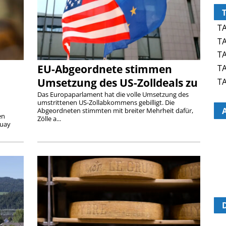
TA
TA
TA
EU-Abgeordnete stimmen
TA
Umsetzung des US-Zolldeals zu
TA
Das Europaparlament hat die volle Umsetzung des
umstrittenen US-Zollabkommens gebilligt. Die
Abgeordneten stimmten mit breiter Mehrheit dafür,
en
Zölle a...
guay