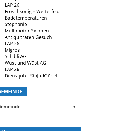
LAP 26
Froschkönig – Wetterfeld
Badetemperaturen
Stephanie
Multimotor Siebnen
Antiquiträten Gesuch
LAP 26
Migros
Schibli AG
Wüst und Wüst AG
LAP 26
Dienstjub._FähJudGübeli
GEMEINDE
Gemeinde
▼