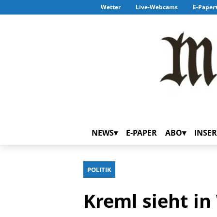
Wetter
Live-Webcams
E-Paper
NEWS
E-PAPER
ABO
INSER
POLITIK
Kreml sieht i