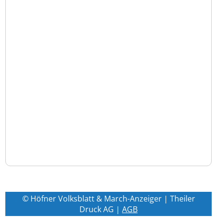
© Höfner Volksblatt & March-Anzeiger | Theiler
Druck AG |
AGB