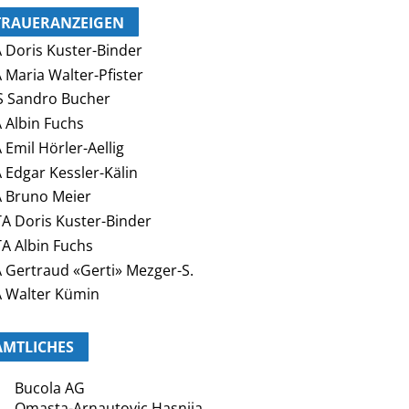
TRAUERANZEIGEN
 Doris Kuster-Binder
 Maria Walter-Pfister
 Sandro Bucher
 Albin Fuchs
 Emil Hörler-Aellig
 Edgar Kessler-Kälin
 Bruno Meier
A Doris Kuster-Binder
A Albin Fuchs
 Gertraud «Gerti» Mezger-S.
 Walter Kümin
AMTLICHES
Bucola AG
Omasta-Arnautovic Hasnija