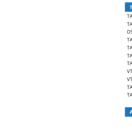
TA
TA
DS
TA
TA
TA
TA
VT
VT
TA
TA