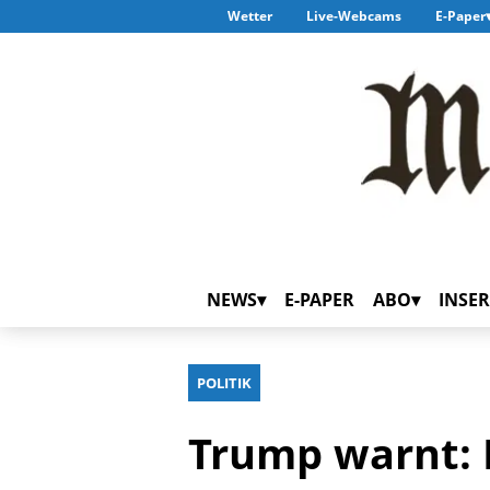
Wetter
Live-Webcams
E-Paper
NEWS
E-PAPER
ABO
INSER
POLITIK
Trump warnt: 