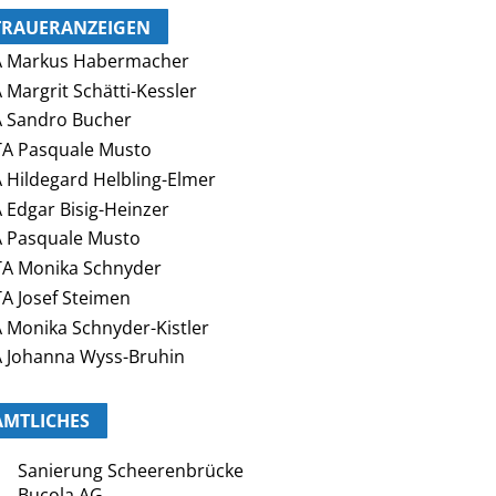
TRAUERANZEIGEN
A Markus Habermacher
 Margrit Schätti-Kessler
 Sandro Bucher
A Pasquale Musto
 Hildegard Helbling-Elmer
 Edgar Bisig-Heinzer
 Pasquale Musto
A Monika Schnyder
A Josef Steimen
 Monika Schnyder-Kistler
 Johanna Wyss-Bruhin
AMTLICHES
Sanierung Scheerenbrücke
Bucola AG