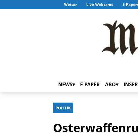
Wetter
Live-Webcams
E-Paper
NEWS
E-PAPER
ABO
INSER
POLITIK
Osterwaffenru